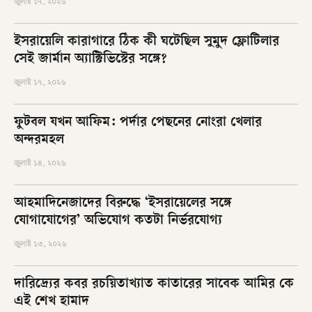
জুলাই ১৭, ২০২৬
ইসরায়েলি কারাগারে ঠিক কী ঘটেছিল সুমুদ ফ্লোটিলার
সেই জার্মান অ্যাক্টিভিস্টের সঙ্গে?
জুলাই ১৭, ২০২৬
ফুটবল যখন আফিম: পর্দার পেছনের নোংরা খেলার
অন্দরমহল
জুলাই ১৪, ২০২৬
আহমাদিনেজাদের বিরুদ্ধে ‘ইসরায়েলের সঙ্গে
যোগাযোগের’ অভিযোগ কতটা নির্ভরযোগ্য
জুলাই ১৩, ২০২৬
দারিদ্র্যের কবর রচয়িতাখ্যাত কাতারের সাবেক আমির কে
এই শেখ হামাদ