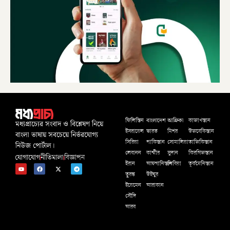
বাংলাদেশ
আফ্রিকা
ফিলিস্তিন
কাজাখস্তান
মধ্যপ্রাচ্যের সংবাদ ও বিশ্লেষণ নিয়ে
ইসরায়েল
ভারত
মিশর
উজবেকিস্তান
বাংলা ভাষায় সবচেয়ে নির্ভরযোগ্য
সিরিয়া
পাকিস্তান
সোমালিয়া
তাজিকিস্তান
নিউজ পোর্টাল।
লেবানন
কাশ্মীর
সুদান
কিরগিজস্তান
যোগাযোগ
নীতিমালা
বিজ্ঞাপন
ইরান
আফগানিস্তান
লিবিয়া
তূর্কমেনিস্তান
তুরস্ক
উইঘুর
ইয়েমেন
আরাকান
সৌদি
আরব