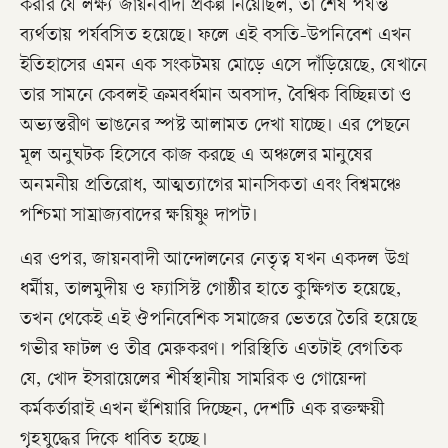
করার যে লক্ষ্য জায়নবাদী প্রকল্প নিয়েছিল, তা শেষ পর্যন্ত
ব্যর্থতায় পর্যবসিত হয়েছে। ফলে এই বসতি-উপনিবেশ এখন
ইতিহাসের এমন এক সংকটময় মোড়ে এসে দাঁড়িয়েছে, যেখানে
তার সামনে কেবলই ক্রমবর্ধমান অবসাদ, বৈশ্বিক বিচ্ছিন্নতা ও
অভ্যন্তরীণ ভাঙনের স্পষ্ট আলামত দেখা যাচ্ছে। এর পেছনে
মূল অনুঘটক হিসেবে কাজ করছে এ অঞ্চলের মানুষের
অনমনীয় প্রতিরোধ, আত্মত্যাগের মানসিকতা এবং বিশ্বমঞ্চে
পশ্চিমা সাম্রাজ্যবাদের ক্ষয়িষ্ণু দাপট।
এর ওপর, জায়নবাদী আন্দোলনের নেতৃত্ব যখন একদল উগ্র
ধর্মীয়, তালমুদীয় ও ফ্যাসিস্ট গোষ্ঠীর হাতে কুক্ষিগত হয়েছে,
তখন থেকেই এই ঔপনিবেশিক সমাজের ভেতরে তৈরি হয়েছে
গভীর ফাটল ও তীব্র মেরুকরণ। পরিস্থিতি এতটাই বেগতিক
যে, খোদ ইসরায়েলের শীর্ষস্থানীয় সামরিক ও গোয়েন্দা
কর্মকর্তারাই এখন হুঁশিয়ারি দিচ্ছেন, দেশটি এক রক্তক্ষয়ী
গৃহযুদ্ধের দিকে ধাবিত হচ্ছে।