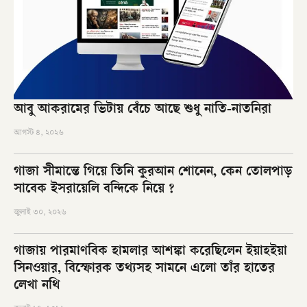
আবু আকরামের ভিটায় বেঁচে আছে শুধু নাতি-নাতনিরা
আগস্ট ৪, ২০২৬
গাজা সীমান্তে গিয়ে তিনি কুরআন শোনেন, কেন তোলপাড়
সাবেক ইসরায়েলি বন্দিকে নিয়ে ?
জুলাই ৩০, ২০২৬
গাজায় পারমাণবিক হামলার আশঙ্কা করেছিলেন ইয়াহইয়া
সিনওয়ার, বিস্ফোরক তথ্যসহ সামনে এলো তাঁর হাতের
লেখা নথি