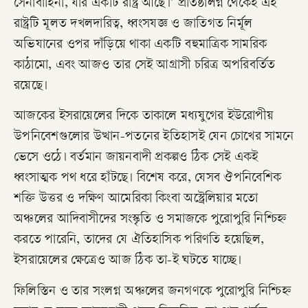
সেনাবাহিনী, যার একটি রাষ্ট্র আছে।’ প্রতিষ্ঠালগ্ন থেকেই এই
রাষ্ট্রটি মূলত দখলদারিত্ব, ধ্বংসযজ্ঞ ও জাতিগত নির্মূল
অভিযানের ওপর দাঁড়িয়ে থাকা একটি বহুমাত্রিক সামরিক
কাঠামো, এবং আজও তার সেই আগ্রাসী চরিত্র অপরিবর্তিত
রয়েছে।
​আজকের ইসরায়েলের দিকে তাকালে মধ্যযুগের ইউরোপীয়
উপনিবেশগুলোর উত্থান-পতনের ইতিহাসই যেন চোখের সামনে
ভেসে ওঠে। বর্তমান জায়নবাদী প্রকল্পও ঠিক সেই একই
ধ্বংসাত্মক পথ ধরে হাঁটছে। বিশেষ করে, যেসব ঔপনিবেশিক
শক্তি উত্তর ও দক্ষিণ আমেরিকা কিংবা অস্ট্রেলিয়ার মতো
অঞ্চলের আদিবাসীদের সংস্কৃতি ও সমাজকে পুরোপুরি নিশ্চিহ্ন
করতে পারেনি, তাদের যে ঐতিহাসিক পরিণতি হয়েছিল,
ইসরায়েলের ক্ষেত্রেও আজ ঠিক তা-ই ঘটতে যাচ্ছে।
ফিলিস্তিন ও তার সংলগ্ন অঞ্চলের জনগণকে পুরোপুরি নিশ্চিহ্ন