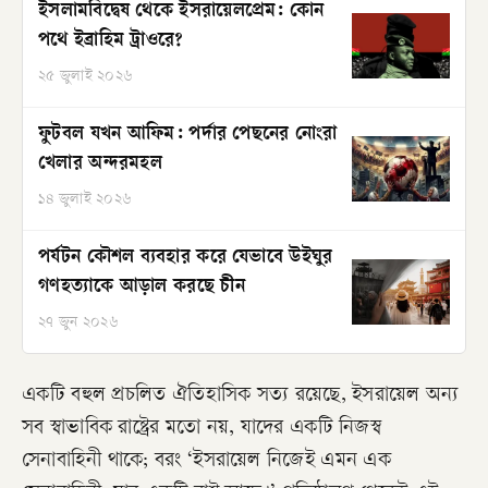
ইসলামবিদ্বেষ থেকে ইসরায়েলপ্রেম: কোন
পথে ইব্রাহিম ট্রাওরে?
২৫ জুলাই ২০২৬
ফুটবল যখন আফিম: পর্দার পেছনের নোংরা
খেলার অন্দরমহল
১৪ জুলাই ২০২৬
পর্যটন কৌশল ব্যবহার করে যেভাবে উইঘুর
গণহত্যাকে আড়াল করছে চীন
২৭ জুন ২০২৬
​একটি বহুল প্রচলিত ঐতিহাসিক সত্য রয়েছে, ইসরায়েল অন্য
সব স্বাভাবিক রাষ্ট্রের মতো নয়, যাদের একটি নিজস্ব
সেনাবাহিনী থাকে; বরং ‘ইসরায়েল নিজেই এমন এক