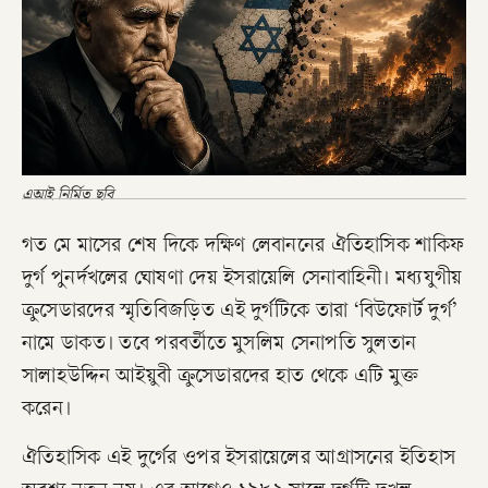
এআই নির্মিত ছবি
গত মে মাসের শেষ দিকে দক্ষিণ লেবাননের ঐতিহাসিক শাকিফ
দুর্গ পুনর্দখলের ঘোষণা দেয় ইসরায়েলি সেনাবাহিনী। মধ্যযুগীয়
ক্রুসেডারদের স্মৃতিবিজড়িত এই দুর্গটিকে তারা ‘বিউফোর্ট দুর্গ’
নামে ডাকত। তবে পরবর্তীতে মুসলিম সেনাপতি সুলতান
সালাহউদ্দিন আইয়ুবী ক্রুসেডারদের হাত থেকে এটি মুক্ত
করেন।
​ঐতিহাসিক এই দুর্গের ওপর ইসরায়েলের আগ্রাসনের ইতিহাস