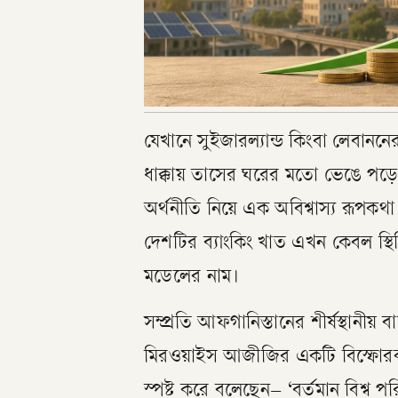
যেখানে সুইজারল্যান্ড কিংবা লেবাননের
ধাক্কায় তাসের ঘরের মতো ভেঙে পড়ে, 
অর্থনীতি নিয়ে এক অবিশ্বাস্য রূপকথ
দেশটির ব্যাংকিং খাত এখন কেবল স্থ
মডেলের নাম।
সম্প্রতি আফগানিস্তানের শীর্ষস্থানীয
মিরওয়াইস আজীজির একটি বিস্ফোরক ম
স্পষ্ট করে বলেছেন– ‘বর্তমান বিশ্ব 