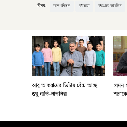
বিষয়:
আফগানিস্তান
মধ্যপ্রাচ্য
মধ্যপ্রাচ্য ম্যাগজিন
আবু আকরামের ভিটায় বেঁচে আছে
যেমন 
শুধু নাতি-নাতনিরা
শারাক