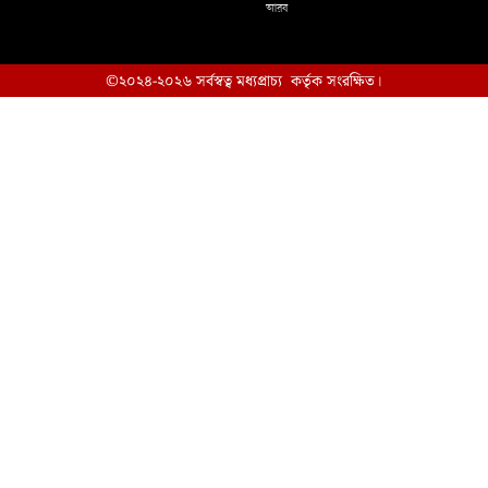
আরব
©২০২৪-২০২৬ সর্বস্বত্ব মধ্যপ্রাচ্য কর্তৃক সংরক্ষিত।