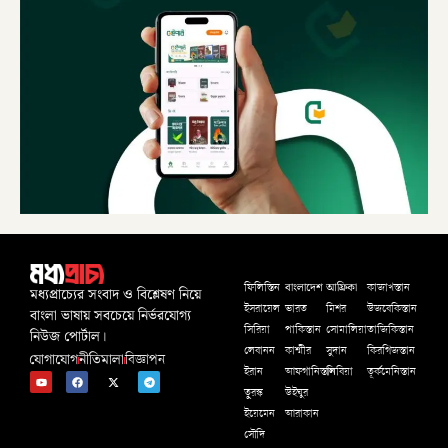
বাংলাদেশ
আফ্রিকা
ফিলিস্তিন
কাজাখস্তান
মধ্যপ্রাচ্যের সংবাদ ও বিশ্লেষণ নিয়ে
ইসরায়েল
ভারত
মিশর
উজবেকিস্তান
বাংলা ভাষায় সবচেয়ে নির্ভরযোগ্য
সিরিয়া
পাকিস্তান
সোমালিয়া
তাজিকিস্তান
নিউজ পোর্টাল।
লেবানন
কাশ্মীর
সুদান
কিরগিজস্তান
যোগাযোগ
নীতিমালা
বিজ্ঞাপন
ইরান
আফগানিস্তান
লিবিয়া
তূর্কমেনিস্তান
তুরস্ক
উইঘুর
ইয়েমেন
আরাকান
সৌদি