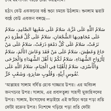
সেই ইহসাসটা ধরতে চেষ্টা করছিলাম।
হঠাৎ কেউ একজনের কন্ঠ শুনে চমকে উঠলাম। শুনলাম ভরাট
কন্ঠে কেউ একজন বলছে—
سَلامُ اللَّهِ عَلَى غَزَّةَ، سَلامٌ عَلَى شَعْبِهَا الصَّامِدِ، سَلامٌ
عَلَى مُجَاهِدِيهَا الشُّجْعَانِ، سَلامٌ عَلَى كُلِّ قَطْرَةِ دَمٍ
نَزَفَتْ، سَلامٌ عَلَى كُلِّ دَمْعَةٍ ذَرَفَتْ، سَلامٌ عَلَى مَنْ
جَاعَ وَعَطِشَ، سَلامٌ عَلَى مَنْ فَقَدَ وَعَاشَ الأَلَمَ، سَلامٌ
لِأَرْوَاحِ الشُّهَدَاءِ، سَلامٌ لَكُمْ يَا أَهْلَ الشُّهَدَاءِ وَالْجَرْحَى
وَالْأَسْرَى، سَلامٌ لِأَهْلِنَا فِي الْخِيَامِ، سَلامُ اللَّهِ عَلَى
نُفُوسٍ أَبِيَّةٍ، وَقُلُوبٍ صَابِرَةٍ، وَشَعْبٍ حُرٍّ.
‘আল্লাহর সালাম বর্ষিত হোক গাজ্জার উপর। এর অবিচল
জনগনের উপর। সালাম, এর প্রবাদতূল্য সাহসী মুজাহিদদের
উপর। সালাম, ইনসাফের লড়াইয়ে এই জমিনে ঝরে পড়া প্রতি
ফোঁটা রক্তের উপর। নিঃশব্দে গড়িয়ে পড়া প্রতি ফোঁটা