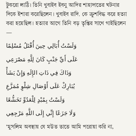
টুকরো লাঠি। তিনি খুবাইব ইবনু আদির শাহাদাতের ঘটনার
দিকে ইশারা করেছিলেন। খুবাইব রাদি. কে ক্রুশবিদ্ধ করে হত্যা
করা হয়েছিল। হত্যার আগে তিনি বড় তৃপ্তির সাথে গাইছিলেন
—
وَلَسْتُ أُبَالِي حِينَ أُقْتَلُ مُسْلِمًا
عَلَى أَيِّ جَنْبٍ كَانَ لِلَّهِ مَصْرَعِي
وَذَاكَ فِي ذَاتِ الإِلَهِ وَإِنْ يَشَأْ
يُبَارِكْ عَلَى أَوْصَالِ شِلْوٍ مُمَزَّعِ
وَلَسْتُ بِمُبْدٍ لِلْعَدُوِّ تَخَشُّعًا
وَلَا جَزَعًا إِنِّي إِلَى اللَّهِ مَرْجِعِي
‘মুসলিম অবস্থায় যে মউত তাতে আমি পরোয়া করি না,