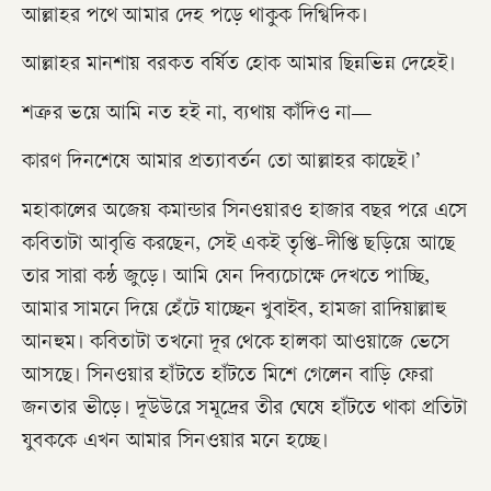
আল্লাহর পথে আমার দেহ পড়ে থাকুক দিগ্বিদিক।
আল্লাহর মানশায় বরকত বর্ষিত হোক আমার ছিন্নভিন্ন দেহেই।
শত্রুর ভয়ে আমি নত হই না, ব্যথায় কাঁদিও না—
কারণ দিনশেষে আমার প্রত্যাবর্তন তো আল্লাহর কাছেই।’
মহাকালের অজেয় কমান্ডার সিনওয়ারও হাজার বছর পরে এসে
কবিতাটা আবৃত্তি করছেন, সেই একই তৃপ্তি-দীপ্তি ছড়িয়ে আছে
তার সারা কন্ঠ জুড়ে। আমি যেন দিব্যচোক্ষে দেখতে পাচ্ছি,
আমার সামনে দিয়ে হেঁটে যাচ্ছেন খুবাইব, হামজা রাদিয়াল্লাহু
আনহুম। কবিতাটা তখনো দূর থেকে হালকা আওয়াজে ভেসে
আসছে। সিনওয়ার হাঁটতে হাঁটতে মিশে গেলেন বাড়ি ফেরা
জনতার ভীড়ে। দূউউরে সমূদ্রের তীর ঘেষে হাঁটতে থাকা প্রতিটা
যুবককে এখন আমার সিনওয়ার মনে হচ্ছে।