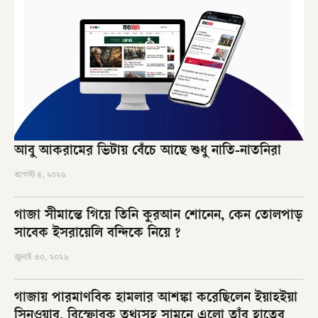
আবু আকরামের ভিটায় বেঁচে আছে শুধু নাতি-নাতনিরা
আগস্ট ৪, ২০২৬
গাজা সীমান্তে গিয়ে তিনি কুরআন শোনেন, কেন তোলপাড়
সাবেক ইসরায়েলি বন্দিকে নিয়ে ?
জুলাই ৩০, ২০২৬
গাজায় পারমাণবিক হামলার আশঙ্কা করেছিলেন ইয়াহইয়া
সিনওয়ার, বিস্ফোরক তথ্যসহ সামনে এলো তাঁর হাতের