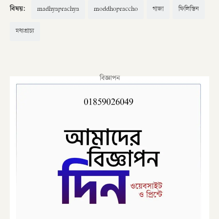
বিষয়:
madhyaprachya
moddhopraccho
গাজা
ফিলিস্তিন
মধ্যপ্রাচ্য
বিজ্ঞাপন