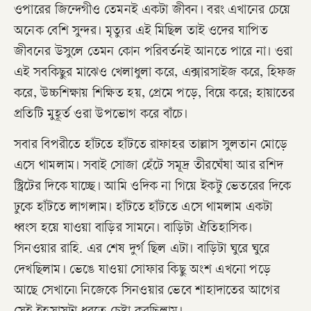
ওপারের জিন্দেগীও তেমনই একটা জীবন। বরং এখানের চেয়ে
অনেক বেশি সুন্দর। মৃত্যুর এই মিছিল তাই ওদের যাপিত
জীবনের উসুলে তেমন কোন পরিবর্তনই আনতে পারে না। ওরা
এই সবকিছুর মাঝেও খেলাধুলা করে, এক্সারসাইজ করে, হিফজ
করে, উচ্চশিক্ষায় শিক্ষিত হয়, প্রেমে পড়ে, বিয়ে করে; হায়াতের
প্রতিটি মুহূর্ত ওরা উপভোগ করে বাঁচে।
সবার বিপরীতে হাঁটতে হাঁটতে রাফাহর তাল্লাস সুলতান মোড়ে
এসে থামলাম। সবাই সোজা হেঁটে সমূদ্র তীরঘেঁষা আর রশিদ
স্ট্রিটের দিকে যাচ্ছে। আমি ওদিক না গিয়ে ইকটু ভেতরের দিকে
ঢুকে হাঁটতে লাগলাম। হাঁটতে হাঁটতে এসে থামলাম একটা
ধ্বংস হয়ে যাওয়া বাড়ির সামনে। বাড়িটা ঐতিহাসিক।
সিনওয়ার রাহি. এর শেষ দুর্গ ছিল এটা। বাড়িটা ঘুরে ঘুরে
দেখছিলাম। ভেঙে যাওয়া সোফার কিছু অংশ এখনো পড়ে
আছে সেখানে৷ নিজেকে সিনওয়ার ভেবে শাহাদাতের আগের