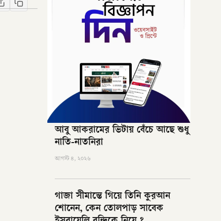
আবু আকরামের ভিটায় বেঁচে আছে শুধু
নাতি-নাতনিরা
আগস্ট ৪, ২০২৬
গাজা সীমান্তে গিয়ে তিনি কুরআন
শোনেন, কেন তোলপাড় সাবেক