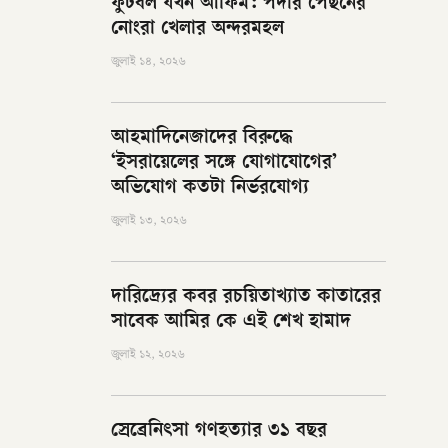
ফুটবল যখন আফিম: পর্দার পেছনের
নোংরা খেলার অন্দরমহল
জুলাই ১৪, ২০২৬
আহমাদিনেজাদের বিরুদ্ধে
‘ইসরায়েলের সঙ্গে যোগাযোগের’
অভিযোগ কতটা নির্ভরযোগ্য
জুলাই ১৩, ২০২৬
দারিদ্র্যের কবর রচয়িতাখ্যাত কাতারের
সাবেক আমির কে এই শেখ হামাদ
জুলাই ১২, ২০২৬
স্রেব্রেনিৎসা গণহত্যার ৩১ বছর