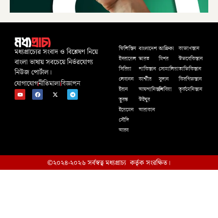
বাংলাদেশ
আফ্রিকা
ফিলিস্তিন
কাজাখস্তান
মধ্যপ্রাচ্যের সংবাদ ও বিশ্লেষণ নিয়ে
ইসরায়েল
ভারত
মিশর
উজবেকিস্তান
বাংলা ভাষায় সবচেয়ে নির্ভরযোগ্য
সিরিয়া
পাকিস্তান
সোমালিয়া
তাজিকিস্তান
নিউজ পোর্টাল।
লেবানন
কাশ্মীর
সুদান
কিরগিজস্তান
যোগাযোগ
নীতিমালা
বিজ্ঞাপন
ইরান
আফগানিস্তান
লিবিয়া
তূর্কমেনিস্তান
তুরস্ক
উইঘুর
ইয়েমেন
আরাকান
সৌদি
আরব
©২০২৪-২০২৬ সর্বস্বত্ব মধ্যপ্রাচ্য কর্তৃক সংরক্ষিত।