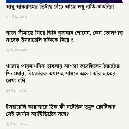
আবু আকরামের ভিটায় বেঁচে আছে শুধু নাতি-নাতনিরা
আগস্ট ৪, ২০২৬
গাজা সীমান্তে গিয়ে তিনি কুরআন শোনেন, কেন তোলপাড়
সাবেক ইসরায়েলি বন্দিকে নিয়ে ?
জুলাই ৩০, ২০২৬
গাজায় পারমাণবিক হামলার আশঙ্কা করেছিলেন ইয়াহইয়া
সিনওয়ার, বিস্ফোরক তথ্যসহ সামনে এলো তাঁর হাতের
লেখা নথি
জুলাই ১৭, ২০২৬
ইসরায়েলি কারাগারে ঠিক কী ঘটেছিল সুমুদ ফ্লোটিলার
সেই জার্মান অ্যাক্টিভিস্টের সঙ্গে?
জুলাই ১৭, ২০২৬