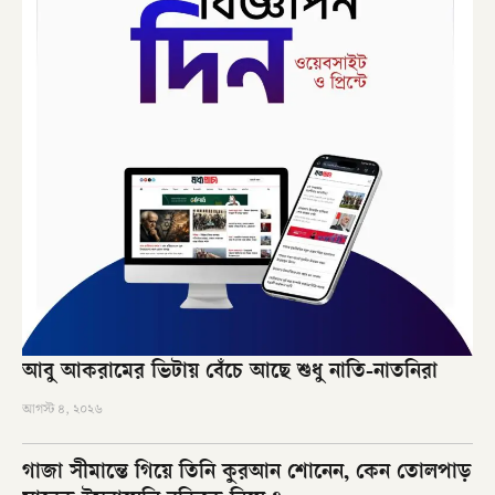
আবু আকরামের ভিটায় বেঁচে আছে শুধু নাতি-নাতনিরা
আগস্ট ৪, ২০২৬
গাজা সীমান্তে গিয়ে তিনি কুরআন শোনেন, কেন তোলপাড়