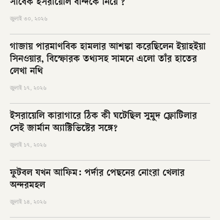
সাবেক ইসরায়েলি বন্দিকে নিয়ে ?
জুলাই ৩০, ২০২৬
গাজায় পারমাণবিক হামলার আশঙ্কা করেছিলেন ইয়াহইয়া
সিনওয়ার, বিস্ফোরক তথ্যসহ সামনে এলো তাঁর হাতের
লেখা নথি
জুলাই ১৭, ২০২৬
ইসরায়েলি কারাগারে ঠিক কী ঘটেছিল সুমুদ ফ্লোটিলার
সেই জার্মান অ্যাক্টিভিস্টের সঙ্গে?
জুলাই ১৭, ২০২৬
ফুটবল যখন আফিম: পর্দার পেছনের নোংরা খেলার
অন্দরমহল
জুলাই ১৪, ২০২৬