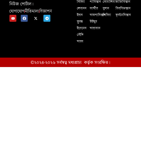
সিরিয়া
পাকিস্তান
সোমালিয়া
তাজিকিস্তান
নিউজ পোর্টাল।
লেবানন
কাশ্মীর
সুদান
কিরগিজস্তান
যোগাযোগ
নীতিমালা
বিজ্ঞাপন
ইরান
আফগানিস্তান
লিবিয়া
তূর্কমেনিস্তান
তুরস্ক
উইঘুর
ইয়েমেন
আরাকান
সৌদি
আরব
©২০২৪-২০২৬ সর্বস্বত্ব মধ্যপ্রাচ্য কর্তৃক সংরক্ষিত।