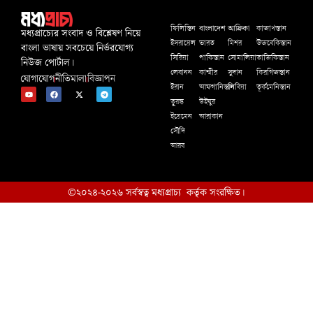
বাংলাদেশ
আফ্রিকা
ফিলিস্তিন
কাজাখস্তান
মধ্যপ্রাচ্যের সংবাদ ও বিশ্লেষণ নিয়ে
ইসরায়েল
ভারত
মিশর
উজবেকিস্তান
বাংলা ভাষায় সবচেয়ে নির্ভরযোগ্য
সিরিয়া
পাকিস্তান
সোমালিয়া
তাজিকিস্তান
নিউজ পোর্টাল।
লেবানন
কাশ্মীর
সুদান
কিরগিজস্তান
যোগাযোগ
নীতিমালা
বিজ্ঞাপন
ইরান
আফগানিস্তান
লিবিয়া
তূর্কমেনিস্তান
তুরস্ক
উইঘুর
ইয়েমেন
আরাকান
সৌদি
আরব
©২০২৪-২০২৬ সর্বস্বত্ব মধ্যপ্রাচ্য কর্তৃক সংরক্ষিত।