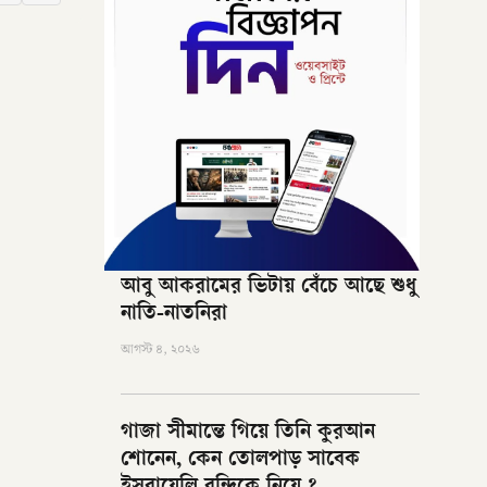
আবু আকরামের ভিটায় বেঁচে আছে শুধু
নাতি-নাতনিরা
আগস্ট ৪, ২০২৬
গাজা সীমান্তে গিয়ে তিনি কুরআন
শোনেন, কেন তোলপাড় সাবেক