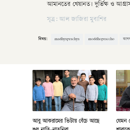
আমানতের খেয়ানত। দুর্ভিক্ষ ও আগ্রা
সূত্র: আল জাজিরা মুবাশির
বিষয়:
madhyaprachya
moddhopraccho
কাসস
আবু আকরামের ভিটায় বেঁচে আছে
যেমন 