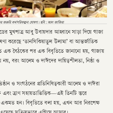
ের জরুরি কর্মপরিকল্পনা ঘোষণা। ছবি : আল জাজিরা
েডের মুখপাত্র আবু উবায়দার আহ্বানে সাড়া দিয়ে গাজা
োষণা করেছে ‘তানসিকিয়াতুল উলামা’ বা আন্তর্জাতিক
ষ্ঠিত এক বৈঠকের পর এক বিবৃতিতে জানানো হয়, গাজায়
য় নয়, বরং আলেম ও দাঈদের দায়িত্বশীলতা, নিষ্ঠা ও
রতিষ্ঠান ও সংগঠনের প্রতিনিধিত্বকারী আলেম ও দাঈরা
ত এবং ত্রাণ সহায়তাভিত্তিক—এই তিনটি স্তরে
ষয়ে একমত হন। বিবৃতিতে বলা হয়, এখন আর নিরপেক্ষ
ময় এসেছে সক্রিয়ভাবে এগিয়ে আসার।