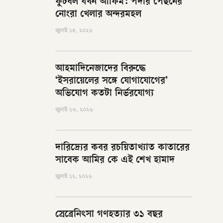
ফুটবল যখন আফিম: পর্দার পেছনের
নোংরা খেলার অন্দরমহল
জুলাই ১৪, ২০২৬
আহমাদিনেজাদের বিরুদ্ধে
‘ইসরায়েলের সঙ্গে যোগাযোগের’
অভিযোগ কতটা নির্ভরযোগ্য
জুলাই ১৩, ২০২৬
দারিদ্র্যের কবর রচয়িতাখ্যাত কাতারের
সাবেক আমির কে এই শেখ হামাদ
জুলাই ১২, ২০২৬
স্রেব্রেনিৎসা গণহত্যার ৩১ বছর