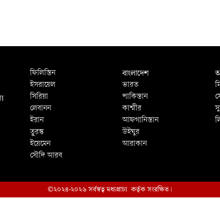
ে
বাংলাদেশ
আ
ফিলিস্তিন
ইসরায়েল
ভারত
ম
্য
সিরিয়া
পাকিস্তান
স
লেবানন
কাশ্মীর
স
ইরান
আফগানিস্তান
ল
তুরস্ক
উইঘুর
ইয়েমেন
আরাকান
সৌদি আরব
©২০২৪-২০২৬ সর্বস্বত্ব মধ্যপ্রাচ্য কর্তৃক সংরক্ষিত।