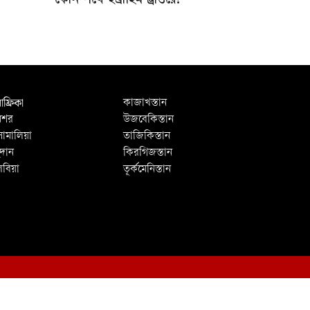
কোন পথে ইব্রাহিম ট্রাওরে?
ফ্রিকা
কাজাখস্তান
িশর
উজবেকিস্তান
োমালিয়া
তাজিকিস্তান
ুদান
কিরগিজস্তান
িবিয়া
তূর্কমেনিস্তান