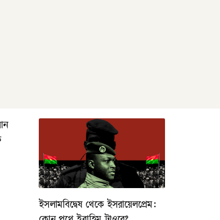
রআন
ক
ইসলামবিদ্বেষ থেকে ইসরায়েলপ্রেম: