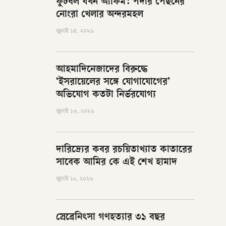
ফুটবল যখন আফিম: পর্দার পেছনের
নোংরা খেলার অন্দরমহল
জুলাই ১৪, ২০২৬
আহমাদিনেজাদের বিরুদ্ধে
‘ইসরায়েলের সঙ্গে যোগাযোগের’
অভিযোগ কতটা নির্ভরযোগ্য
জুলাই ১৩, ২০২৬
দারিদ্র্যের কবর রচয়িতাখ্যাত কাতারের
সাবেক আমির কে এই শেখ হামাদ
জুলাই ১২, ২০২৬
স্রেব্রেনিৎসা গণহত্যার ৩১ বছর