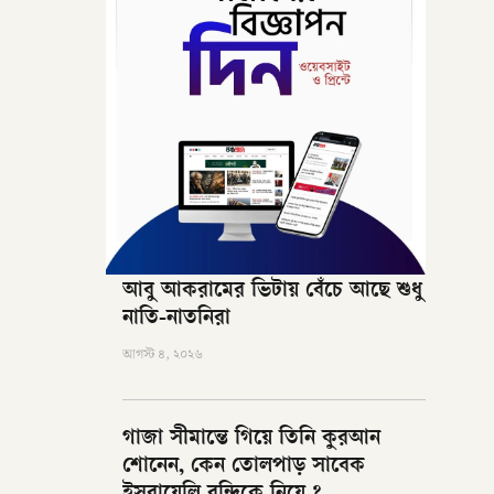
আবু আকরামের ভিটায় বেঁচে আছে শুধু
নাতি-নাতনিরা
আগস্ট ৪, ২০২৬
গাজা সীমান্তে গিয়ে তিনি কুরআন
শোনেন, কেন তোলপাড় সাবেক