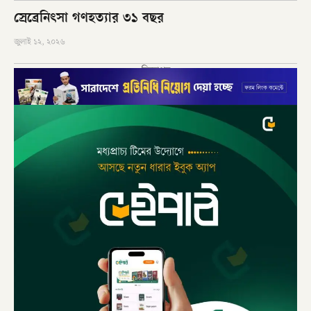
স্রেব্রেনিৎসা গণহত্যার ৩১ বছর
জুলাই ১২, ২০২৬
বিজ্ঞাপন