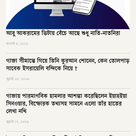
আবু আকরামের ভিটায় বেঁচে আছে শুধু নাতি-নাতনিরা
আগস্ট ৪, ২০২৬
গাজা সীমান্তে গিয়ে তিনি কুরআন শোনেন, কেন তোলপাড়
সাবেক ইসরায়েলি বন্দিকে নিয়ে ?
জুলাই ৩০, ২০২৬
গাজায় পারমাণবিক হামলার আশঙ্কা করেছিলেন ইয়াহইয়া
সিনওয়ার, বিস্ফোরক তথ্যসহ সামনে এলো তাঁর হাতের
লেখা নথি
জুলাই ১৭, ২০২৬