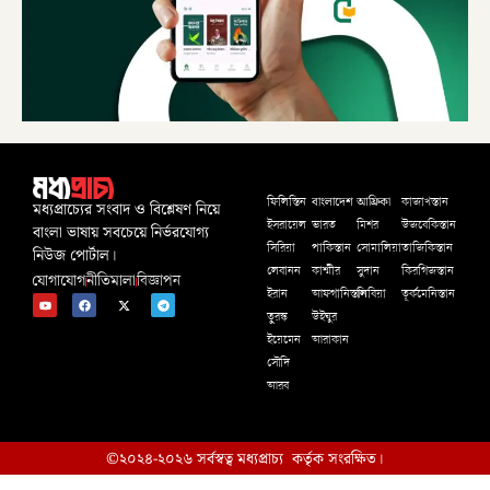
বাংলাদেশ
আফ্রিকা
ফিলিস্তিন
কাজাখস্তান
মধ্যপ্রাচ্যের সংবাদ ও বিশ্লেষণ নিয়ে
ইসরায়েল
ভারত
মিশর
উজবেকিস্তান
বাংলা ভাষায় সবচেয়ে নির্ভরযোগ্য
সিরিয়া
পাকিস্তান
সোমালিয়া
তাজিকিস্তান
নিউজ পোর্টাল।
লেবানন
কাশ্মীর
সুদান
কিরগিজস্তান
যোগাযোগ
নীতিমালা
বিজ্ঞাপন
ইরান
আফগানিস্তান
লিবিয়া
তূর্কমেনিস্তান
তুরস্ক
উইঘুর
ইয়েমেন
আরাকান
সৌদি
আরব
©২০২৪-২০২৬ সর্বস্বত্ব মধ্যপ্রাচ্য কর্তৃক সংরক্ষিত।