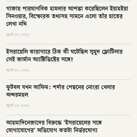
গাজায় পারমাণবিক হামলার আশঙ্কা করেছিলেন ইয়াহইয়া
সিনওয়ার, বিস্ফোরক তথ্যসহ সামনে এলো তাঁর হাতের
লেখা নথি
জুলাই ১৭, ২০২৬
ইসরায়েলি কারাগারে ঠিক কী ঘটেছিল সুমুদ ফ্লোটিলার
সেই জার্মান অ্যাক্টিভিস্টের সঙ্গে?
জুলাই ১৭, ২০২৬
ফুটবল যখন আফিম: পর্দার পেছনের নোংরা খেলার
অন্দরমহল
জুলাই ১৪, ২০২৬
আহমাদিনেজাদের বিরুদ্ধে ‘ইসরায়েলের সঙ্গে
যোগাযোগের’ অভিযোগ কতটা নির্ভরযোগ্য