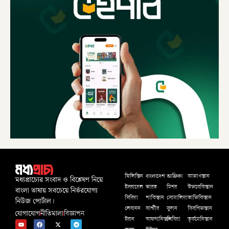
বাংলাদেশ
আফ্রিকা
ফিলিস্তিন
কাজাখস্তান
মধ্যপ্রাচ্যের সংবাদ ও বিশ্লেষণ নিয়ে
ইসরায়েল
ভারত
মিশর
উজবেকিস্তান
বাংলা ভাষায় সবচেয়ে নির্ভরযোগ্য
সিরিয়া
পাকিস্তান
সোমালিয়া
তাজিকিস্তান
নিউজ পোর্টাল।
লেবানন
কাশ্মীর
সুদান
কিরগিজস্তান
যোগাযোগ
নীতিমালা
বিজ্ঞাপন
ইরান
আফগানিস্তান
লিবিয়া
তূর্কমেনিস্তান