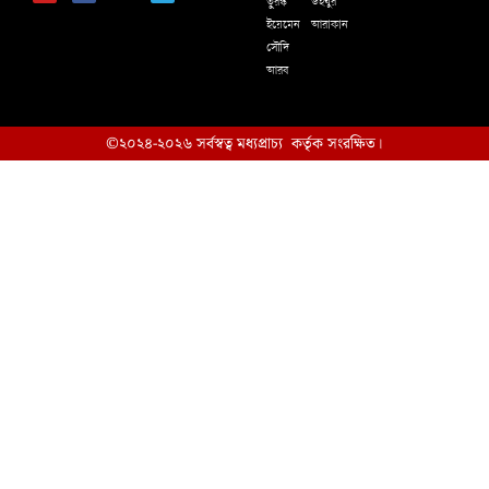
তুরস্ক
উইঘুর
ইয়েমেন
আরাকান
সৌদি
আরব
©২০২৪-২০২৬ সর্বস্বত্ব মধ্যপ্রাচ্য কর্তৃক সংরক্ষিত।