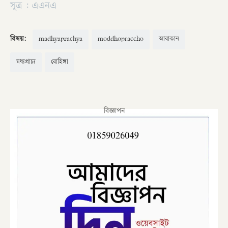
সূত্র : এএনএ
বিষয়:
madhyaprachya
moddhopraccho
আরাকান
মধ্যপ্রাচ্য
রোহিঙ্গা
বিজ্ঞাপন