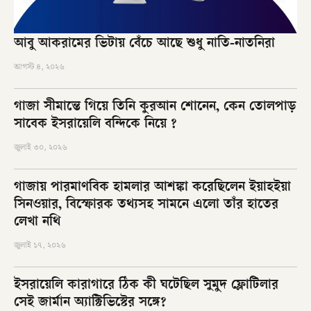
আবু আকরামের ভিটায় বেঁচে আছে শুধু নাতি-নাতনিরা
আগস্ট ৪, ২০২৬
গাজা সীমান্তে গিয়ে তিনি কুরআন শোনেন, কেন তোলপাড়
সাবেক ইসরায়েলি বন্দিকে নিয়ে ?
জুলাই ৩০, ২০২৬
গাজায় পারমাণবিক হামলার আশঙ্কা করেছিলেন ইয়াহইয়া
সিনওয়ার, বিস্ফোরক তথ্যসহ সামনে এলো তাঁর হাতের
লেখা নথি
জুলাই ১৭, ২০২৬
ইসরায়েলি কারাগারে ঠিক কী ঘটেছিল সুমুদ ফ্লোটিলার
সেই জার্মান অ্যাক্টিভিস্টের সঙ্গে?