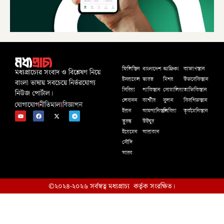
বাংলাদেশ
আফ্রিকা
ফিলিস্তিন
কাজাখস্তান
মধ্যপ্রাচ্যের সংবাদ ও বিশ্লেষণ নিয়ে
ইসরায়েল
ভারত
মিশর
উজবেকিস্তান
বাংলা ভাষায় সবচেয়ে নির্ভরযোগ্য
সিরিয়া
পাকিস্তান
সোমালিয়া
তাজিকিস্তান
নিউজ পোর্টাল।
লেবানন
কাশ্মীর
সুদান
কিরগিজস্তান
যোগাযোগ
নীতিমালা
বিজ্ঞাপন
ইরান
আফগানিস্তান
লিবিয়া
তূর্কমেনিস্তান
তুরস্ক
উইঘুর
ইয়েমেন
আরাকান
সৌদি
আরব
©২০২৪-২০২৬ সর্বস্বত্ব মধ্যপ্রাচ্য কর্তৃক সংরক্ষিত।