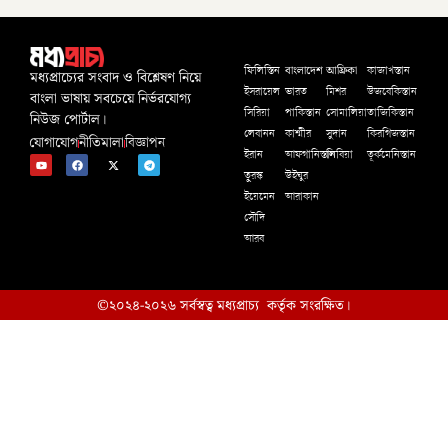
বাংলাদেশ
আফ্রিকা
ফিলিস্তিন
কাজাখস্তান
মধ্যপ্রাচ্যের সংবাদ ও বিশ্লেষণ নিয়ে
ইসরায়েল
ভারত
মিশর
উজবেকিস্তান
বাংলা ভাষায় সবচেয়ে নির্ভরযোগ্য
সিরিয়া
পাকিস্তান
সোমালিয়া
তাজিকিস্তান
নিউজ পোর্টাল।
লেবানন
কাশ্মীর
সুদান
কিরগিজস্তান
যোগাযোগ
নীতিমালা
বিজ্ঞাপন
ইরান
আফগানিস্তান
লিবিয়া
তূর্কমেনিস্তান
তুরস্ক
উইঘুর
ইয়েমেন
আরাকান
সৌদি
আরব
©২০২৪-২০২৬ সর্বস্বত্ব মধ্যপ্রাচ্য কর্তৃক সংরক্ষিত।