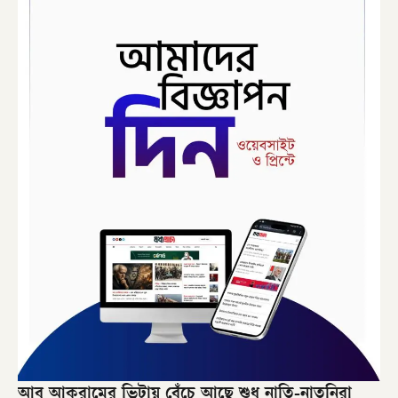
আবু আকরামের ভিটায় বেঁচে আছে শুধু নাতি-নাতনিরা