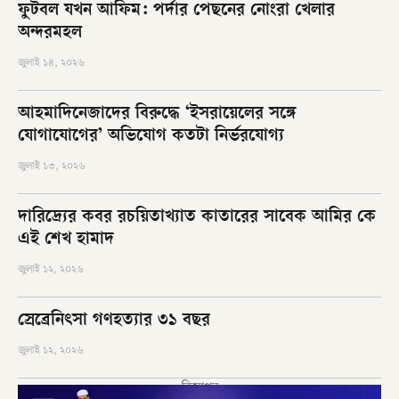
ফুটবল যখন আফিম: পর্দার পেছনের নোংরা খেলার
অন্দরমহল
জুলাই ১৪, ২০২৬
আহমাদিনেজাদের বিরুদ্ধে ‘ইসরায়েলের সঙ্গে
যোগাযোগের’ অভিযোগ কতটা নির্ভরযোগ্য
জুলাই ১৩, ২০২৬
দারিদ্র্যের কবর রচয়িতাখ্যাত কাতারের সাবেক আমির কে
এই শেখ হামাদ
জুলাই ১২, ২০২৬
স্রেব্রেনিৎসা গণহত্যার ৩১ বছর
জুলাই ১২, ২০২৬
বিজ্ঞাপন