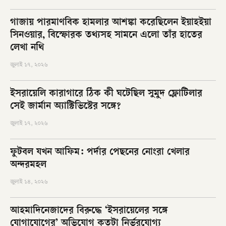
গাজায় পারমাণবিক হামলার আশঙ্কা করেছিলেন ইয়াহইয়া
সিনওয়ার, বিস্ফোরক তথ্যসহ সামনে এলো তাঁর হাতের
লেখা নথি
জুলাই ১৭, ২০২৬
ইসরায়েলি কারাগারে ঠিক কী ঘটেছিল সুমুদ ফ্লোটিলার
সেই জার্মান অ্যাক্টিভিস্টের সঙ্গে?
জুলাই ১৭, ২০২৬
ফুটবল যখন আফিম: পর্দার পেছনের নোংরা খেলার
অন্দরমহল
জুলাই ১৪, ২০২৬
আহমাদিনেজাদের বিরুদ্ধে ‘ইসরায়েলের সঙ্গে
যোগাযোগের’ অভিযোগ কতটা নির্ভরযোগ্য