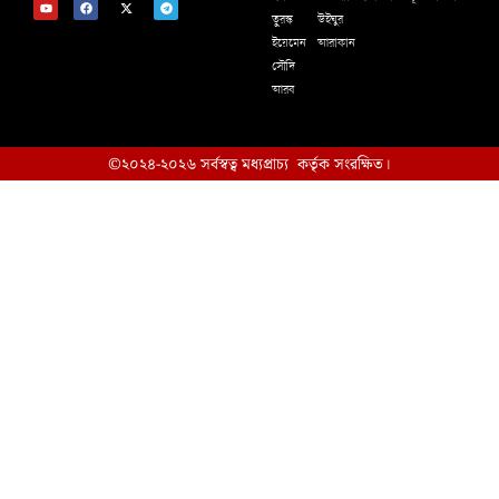
তুরস্ক
উইঘুর
ইয়েমেন
আরাকান
সৌদি
আরব
©২০২৪-২০২৬ সর্বস্বত্ব মধ্যপ্রাচ্য কর্তৃক সংরক্ষিত।