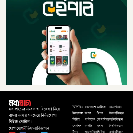
বাংলাদেশ
আফ্রিকা
ফিলিস্তিন
কাজাখস্তান
মধ্যপ্রাচ্যের সংবাদ ও বিশ্লেষণ নিয়ে
ইসরায়েল
ভারত
মিশর
উজবেকিস্তান
বাংলা ভাষায় সবচেয়ে নির্ভরযোগ্য
সিরিয়া
পাকিস্তান
সোমালিয়া
তাজিকিস্তান
নিউজ পোর্টাল।
লেবানন
কাশ্মীর
সুদান
কিরগিজস্তান
যোগাযোগ
নীতিমালা
বিজ্ঞাপন
ইরান
আফগানিস্তান
লিবিয়া
তূর্কমেনিস্তান