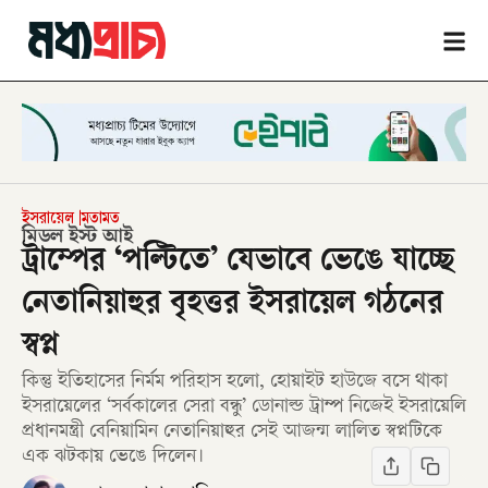
ইসরায়েল
মতামত
মিডল ইস্ট আই
ট্রাম্পের ‘পল্টিতে’ যেভাবে ভেঙে যাচ্ছে
নেতানিয়াহুর বৃহত্তর ইসরায়েল গঠনের
স্বপ্ন
কিন্তু ইতিহাসের নির্মম পরিহাস হলো, হোয়াইট হাউজে বসে থাকা
ইসরায়েলের ‘সর্বকালের সেরা বন্ধু’ ডোনাল্ড ট্রাম্প নিজেই ইসরায়েলি
প্রধানমন্ত্রী বেনিয়ামিন নেতানিয়াহুর সেই আজন্ম লালিত স্বপ্নটিকে
এক ঝটকায় ভেঙে দিলেন।