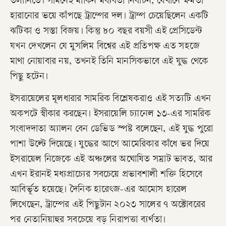
তলানিতে। সামনেই মার্কিন মধ্যবর্তী নির্বাচন, যেখানে ক্ষমতা
হারানোর ভয়ে কাঁপছে ট্রাম্পের দল। ট্রাম্প চেয়েছিলেন একটি
ঝটিকা ও সস্তা বিজয়। কিন্তু ৮০ বছর বয়সী এই প্রেসিডেন্ট
যখন দেখলেন যে মুসলিম বিশ্বের এই প্রতিপক্ষ এত সহজে
মাথা নোয়াবার নয়, তখনই তিনি মানসিকভাবে এই যুদ্ধ থেকে
পিছু হটেন।
ইসরায়েলের মূলধারার সামরিক বিশ্লেষকরাও এই সত্যটি এখন
অকপটে স্বীকার করছেন। ইসরায়েলি চ্যানেল ১৩-এর সামরিক
সংবাদদাতা অ্যালন বেন ডেভিড স্পষ্ট বলেছেন, এই যুদ্ধ পুরো
পাশা উল্টে দিয়েছে। যুদ্ধের আগে আমেরিকার কাঁধে ভর দিয়ে
ইসরায়েল নিজেকে এই অঞ্চলের অঘোষিত সম্রাট ভাবত, আর
এখন ইরানই মধ্যপ্রাচ্যের সবচেয়ে প্রভাবশালী শক্তি হিসেবে
আবির্ভূত হয়েছে। দৈনিক হারেৎজ-এর আমোস হারেল
লিখেছেন, ট্রাম্পের এই পিছুটান ২০২৩ সালের ৭ অক্টোবরের
পর নেতানিয়াহুর সবচেয়ে বড় নিরাপত্তা ব্যর্থতা।