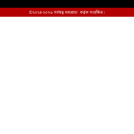
©২০২৪-২০২৬ সর্বস্বত্ব মধ্যপ্রাচ্য কর্তৃক সংরক্ষিত।