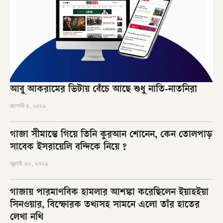
আবু আকরামের ভিটায় বেঁচে আছে শুধু নাতি-নাতনিরা
আগস্ট ৪, ২০২৬
গাজা সীমান্তে গিয়ে তিনি কুরআন শোনেন, কেন তোলপাড়
সাবেক ইসরায়েলি বন্দিকে নিয়ে ?
জুলাই ৩০, ২০২৬
গাজায় পারমাণবিক হামলার আশঙ্কা করেছিলেন ইয়াহইয়া
সিনওয়ার, বিস্ফোরক তথ্যসহ সামনে এলো তাঁর হাতের
লেখা নথি