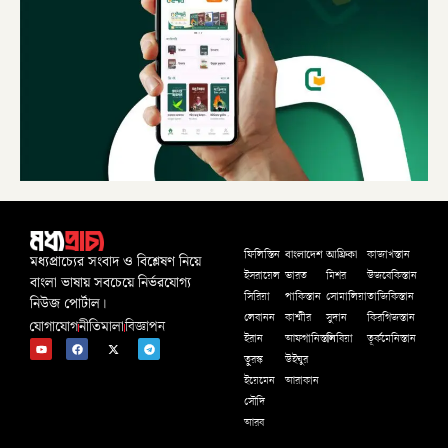
বাংলাদেশ
আফ্রিকা
ফিলিস্তিন
কাজাখস্তান
মধ্যপ্রাচ্যের সংবাদ ও বিশ্লেষণ নিয়ে
ইসরায়েল
ভারত
মিশর
উজবেকিস্তান
বাংলা ভাষায় সবচেয়ে নির্ভরযোগ্য
সিরিয়া
পাকিস্তান
সোমালিয়া
তাজিকিস্তান
নিউজ পোর্টাল।
লেবানন
কাশ্মীর
সুদান
কিরগিজস্তান
যোগাযোগ
নীতিমালা
বিজ্ঞাপন
ইরান
আফগানিস্তান
লিবিয়া
তূর্কমেনিস্তান
তুরস্ক
উইঘুর
ইয়েমেন
আরাকান
সৌদি
আরব