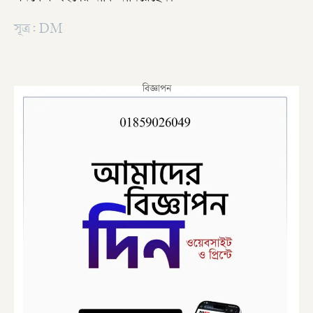
সূত্র: DM
বিজ্ঞাপন