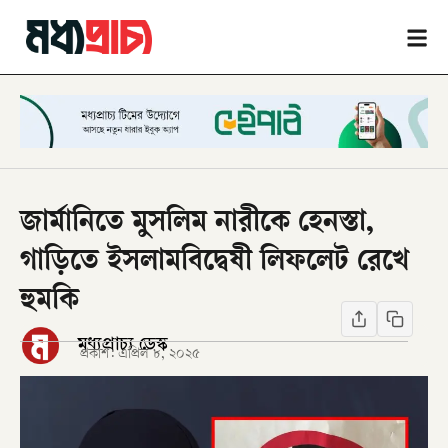
জার্মানিতে মুসলিম নারীকে হেনস্তা,
গাড়িতে ইসলামবিদ্বেষী লিফলেট রেখে
হুমকি
মধ্যপ্রাচ্য ডেস্ক
প্রকাশ:
এপ্রিল ৮, ২০২৫