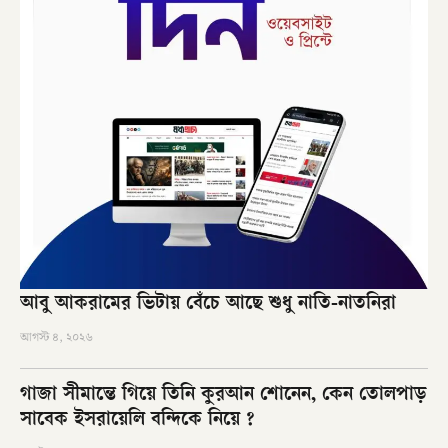
আবু আকরামের ভিটায় বেঁচে আছে শুধু নাতি-নাতনিরা
আগস্ট ৪, ২০২৬
গাজা সীমান্তে গিয়ে তিনি কুরআন শোনেন, কেন তোলপাড়
সাবেক ইসরায়েলি বন্দিকে নিয়ে ?