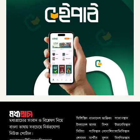
বাংলাদেশ
আফ্রিকা
ফিলিস্তিন
কাজাখস্তান
মধ্যপ্রাচ্যের সংবাদ ও বিশ্লেষণ নিয়ে
ইসরায়েল
ভারত
মিশর
উজবেকিস্তান
বাংলা ভাষায় সবচেয়ে নির্ভরযোগ্য
সিরিয়া
পাকিস্তান
সোমালিয়া
তাজিকিস্তান
নিউজ পোর্টাল।
লেবানন
কাশ্মীর
সুদান
কিরগিজস্তান