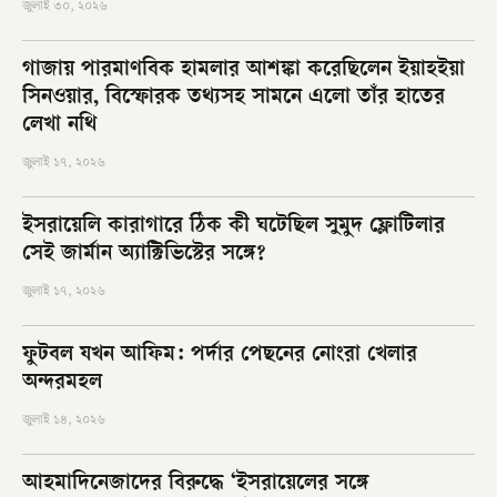
জুলাই ৩০, ২০২৬
গাজায় পারমাণবিক হামলার আশঙ্কা করেছিলেন ইয়াহইয়া
সিনওয়ার, বিস্ফোরক তথ্যসহ সামনে এলো তাঁর হাতের
লেখা নথি
জুলাই ১৭, ২০২৬
ইসরায়েলি কারাগারে ঠিক কী ঘটেছিল সুমুদ ফ্লোটিলার
সেই জার্মান অ্যাক্টিভিস্টের সঙ্গে?
জুলাই ১৭, ২০২৬
ফুটবল যখন আফিম: পর্দার পেছনের নোংরা খেলার
অন্দরমহল
জুলাই ১৪, ২০২৬
আহমাদিনেজাদের বিরুদ্ধে ‘ইসরায়েলের সঙ্গে