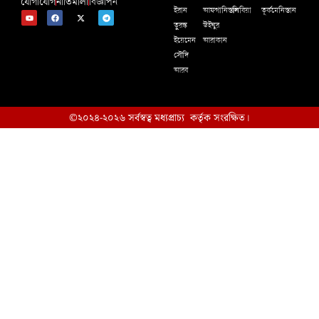
যোগাযোগ
নীতিমালা
বিজ্ঞাপন
ইরান
আফগানিস্তান
লিবিয়া
তূর্কমেনিস্তান
তুরস্ক
উইঘুর
ইয়েমেন
আরাকান
সৌদি
আরব
©২০২৪-২০২৬ সর্বস্বত্ব মধ্যপ্রাচ্য কর্তৃক সংরক্ষিত।