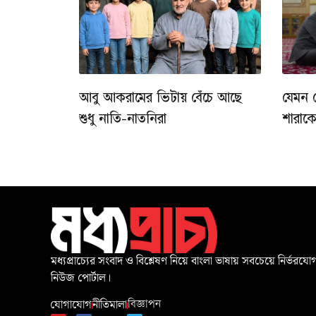
আবু আকরামের ভিটায় বেঁচে আছে
যেমন 
শুধু নাতি-নাতনিরা
শারাক
মধ্যপ্রাচ্যের সংবাদ ও বিশ্লেষণ নিয়ে বাংলা ভাষায় সবচেয়ে নির্ভরযোগ
নিউজ পোর্টাল।
যোগাযোগ
নীতিমালা
বিজ্ঞাপন