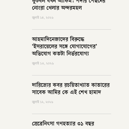
ফুটবল যখন আফিম: পর্দার পেছনের
নোংরা খেলার অন্দরমহল
জুলাই ১৪, ২০২৬
আহমাদিনেজাদের বিরুদ্ধে
‘ইসরায়েলের সঙ্গে যোগাযোগের’
অভিযোগ কতটা নির্ভরযোগ্য
জুলাই ১৩, ২০২৬
দারিদ্র্যের কবর রচয়িতাখ্যাত কাতারের
সাবেক আমির কে এই শেখ হামাদ
জুলাই ১২, ২০২৬
স্রেব্রেনিৎসা গণহত্যার ৩১ বছর