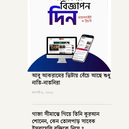
আবু আকরামের ভিটায় বেঁচে আছে শুধু
নাতি-নাতনিরা
আগস্ট ৪, ২০২৬
গাজা সীমান্তে গিয়ে তিনি কুরআন
শোনেন, কেন তোলপাড় সাবেক