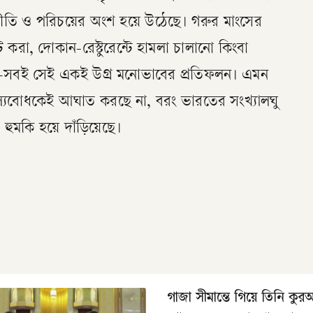
ি ও পরিচয়ের অংশ হয়ে উঠেছে। গরুর মাংসের
ট করা, দোকান-রেস্টুরেন্টে হামলা চালানো কিংবা
য়া—সবই সেই একই উগ্র মনোভাবের প্রতিফলন। এমন
ূল্যবোধকেই আঘাত করছে না, বরং ভারতের সংখ্যালঘু
ুমকি হয়ে দাঁড়িয়েছে।
গাজা সীমান্তে গিয়ে তিনি কু