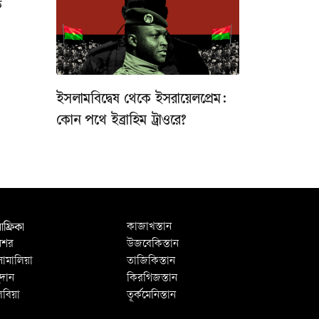
ক
ইসলামবিদ্বেষ থেকে ইসরায়েলপ্রেম:
কোন পথে ইব্রাহিম ট্রাওরে?
ফ্রিকা
কাজাখস্তান
িশর
উজবেকিস্তান
োমালিয়া
তাজিকিস্তান
ুদান
কিরগিজস্তান
িবিয়া
তূর্কমেনিস্তান