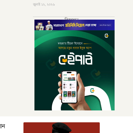
জুলাই ১২, ২০২৬
বিজ্ঞাপন
রআন