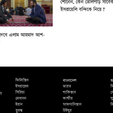
শোনেন, কেন তোলপাড় সাবে
ইসরায়েলি বন্দিকে নিয়ে ?
দেখে এলাম আহমাদ আশ-
ে
বাংলাদেশ
আ
ফিলিস্তিন
ইসরায়েল
ভারত
ম
্য
সিরিয়া
পাকিস্তান
স
লেবানন
কাশ্মীর
স
ইরান
আফগানিস্তান
ল
তুরস্ক
উইঘুর