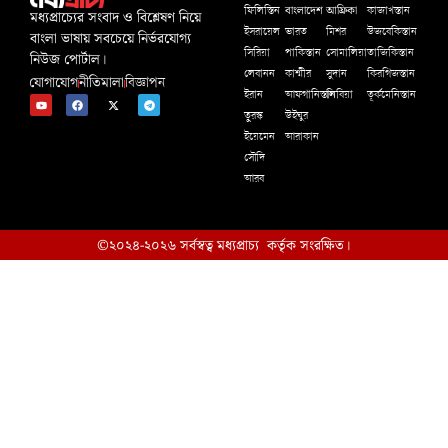
বাংলাদেশ
আফ্রিকা
ফিলিস্তিন
কাজাখস্তান
মধ্যপ্রাচ্যের সংবাদ ও বিশ্লেষণ নিয়ে
ইসরায়েল
ভারত
মিশর
উজবেকিস্তান
বাংলা ভাষায় সবচেয়ে নির্ভরযোগ্য
সিরিয়া
পাকিস্তান
সোমালিয়া
তাজিকিস্তান
নিউজ পোর্টাল।
লেবানন
কাশ্মীর
সুদান
কিরগিজস্তান
যোগাযোগ
নীতিমালা
বিজ্ঞাপন
ইরান
আফগানিস্তান
লিবিয়া
তূর্কমেনিস্তান
তুরস্ক
উইঘুর
ইয়েমেন
আরাকান
সৌদি
আরব
©২০২৪-২০২৬ সর্বস্বত্ব মধ্যপ্রাচ্য কর্তৃক সংরক্ষিত।