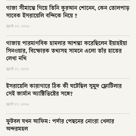
গাজা সীমান্তে গিয়ে তিনি কুরআন শোনেন, কেন তোলপাড়
সাবেক ইসরায়েলি বন্দিকে নিয়ে ?
জুলাই ৩০, ২০২৬
গাজায় পারমাণবিক হামলার আশঙ্কা করেছিলেন ইয়াহইয়া
সিনওয়ার, বিস্ফোরক তথ্যসহ সামনে এলো তাঁর হাতের
লেখা নথি
জুলাই ১৭, ২০২৬
ইসরায়েলি কারাগারে ঠিক কী ঘটেছিল সুমুদ ফ্লোটিলার
সেই জার্মান অ্যাক্টিভিস্টের সঙ্গে?
জুলাই ১৭, ২০২৬
ফুটবল যখন আফিম: পর্দার পেছনের নোংরা খেলার
অন্দরমহল