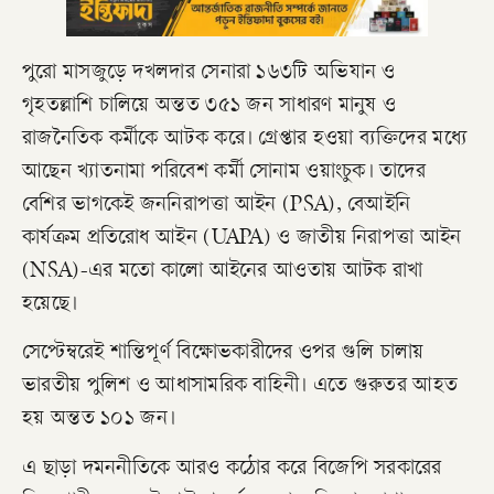
পুরো মাসজুড়ে দখলদার সেনারা ১৬৩টি অভিযান ও
গৃহতল্লাশি চালিয়ে অন্তত ৩৫১ জন সাধারণ মানুষ ও
রাজনৈতিক কর্মীকে আটক করে। গ্রেপ্তার হওয়া ব্যক্তিদের মধ্যে
আছেন খ্যাতনামা পরিবেশ কর্মী সোনাম ওয়াংচুক। তাদের
বেশির ভাগকেই জননিরাপত্তা আইন (PSA), বেআইনি
কার্যক্রম প্রতিরোধ আইন (UAPA) ও জাতীয় নিরাপত্তা আইন
(NSA)-এর মতো কালো আইনের আওতায় আটক রাখা
হয়েছে।
সেপ্টেম্বরেই শান্তিপূর্ণ বিক্ষোভকারীদের ওপর গুলি চালায়
ভারতীয় পুলিশ ও আধাসামরিক বাহিনী। এতে গুরুতর আহত
হয় অন্তত ১০১ জন।
এ ছাড়া দমননীতিকে আরও কঠোর করে বিজেপি সরকারের