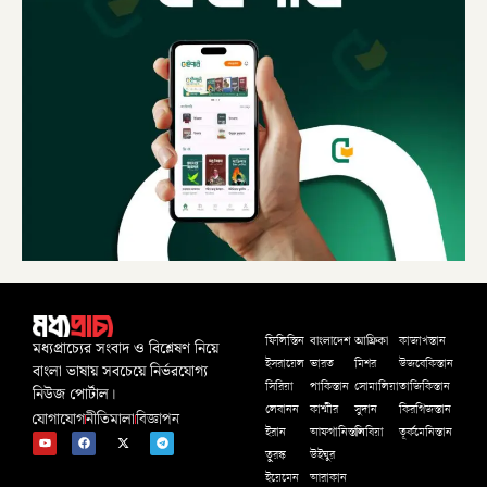
বাংলাদেশ
আফ্রিকা
ফিলিস্তিন
কাজাখস্তান
মধ্যপ্রাচ্যের সংবাদ ও বিশ্লেষণ নিয়ে
ইসরায়েল
ভারত
মিশর
উজবেকিস্তান
বাংলা ভাষায় সবচেয়ে নির্ভরযোগ্য
সিরিয়া
পাকিস্তান
সোমালিয়া
তাজিকিস্তান
নিউজ পোর্টাল।
লেবানন
কাশ্মীর
সুদান
কিরগিজস্তান
যোগাযোগ
নীতিমালা
বিজ্ঞাপন
ইরান
আফগানিস্তান
লিবিয়া
তূর্কমেনিস্তান
তুরস্ক
উইঘুর
ইয়েমেন
আরাকান