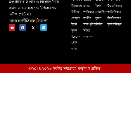
ফিলিস্তিন
কাজাখস্তান
মধ্যপ্রাচ্যের সংবাদ ও বিশ্লেষণ নিয়ে
ইসরায়েল
ভারত
মিশর
উজবেকিস্তান
বাংলা ভাষায় সবচেয়ে নির্ভরযোগ্য
সিরিয়া
পাকিস্তান
সোমালিয়া
তাজিকিস্তান
নিউজ পোর্টাল।
লেবানন
কাশ্মীর
সুদান
কিরগিজস্তান
যোগাযোগ
নীতিমালা
বিজ্ঞাপন
ইরান
আফগানিস্তান
লিবিয়া
তূর্কমেনিস্তান
তুরস্ক
উইঘুর
ইয়েমেন
আরাকান
সৌদি
আরব
©২০২৪-২০২৬ সর্বস্বত্ব মধ্যপ্রাচ্য কর্তৃক সংরক্ষিত।