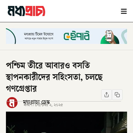
পশ্চিম তীরে আবারও বসতি
স্থাপনকারীদের সহিংসতা, চলছে
গণগ্রেপ্তার
মধ্যপ্রাচ্য ডেস্ক
প্রকাশ:
সেপ্টেম্বর ২, ২০২৫