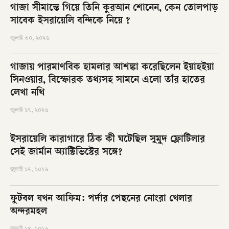
গাজা সীমান্তে গিয়ে তিনি কুরআন শোনেন, কেন তোলপাড়
সাবেক ইসরায়েলি বন্দিকে নিয়ে ?
জুলাই ৩০, ২০২৬
গাজায় পারমাণবিক হামলার আশঙ্কা করেছিলেন ইয়াহইয়া
সিনওয়ার, বিস্ফোরক তথ্যসহ সামনে এলো তাঁর হাতের
লেখা নথি
জুলাই ১৭, ২০২৬
ইসরায়েলি কারাগারে ঠিক কী ঘটেছিল সুমুদ ফ্লোটিলার
সেই জার্মান অ্যাক্টিভিস্টের সঙ্গে?
জুলাই ১৭, ২০২৬
ফুটবল যখন আফিম: পর্দার পেছনের নোংরা খেলার
অন্দরমহল
জুলাই ১৪, ২০২৬