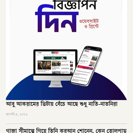
আবু আকরামের ভিটায় বেঁচে আছে শুধু নাতি-নাতনিরা
আগস্ট ৪, ২০২৬
গাজা সীমান্তে গিয়ে তিনি কুরআন শোনেন, কেন তোলপাড়