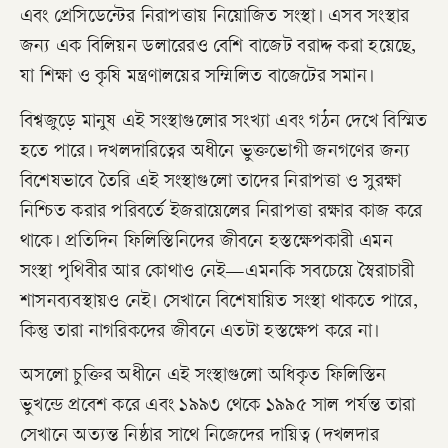
এবং প্রেসিডেন্টের নিরাপত্তায় নিয়োজিত সংস্থা। এসব সংস্থার
জন্য এক বিলিয়ন ডলারেরও বেশি বাজেট বরাদ্দ করা হয়েছে,
যা শিক্ষা ও কৃষি মন্ত্রণালয়ের সম্মিলিত বাজেটের সমান।
বিশ্বজুড়ে মানুষ এই সংস্থাগুলোর সংখ্যা এবং গঠন দেখে বিস্মিত
হতে পারে। দখলদারিত্বের অধীনে ভুক্তভোগী জনগণের জন্য
বিশেষভাবে তৈরি এই সংস্থাগুলো তাদের নিরাপত্তা ও সুরক্ষা
নিশ্চিত করার পরিবর্তে ইজরায়েলের নিরাপত্তা রক্ষার কাজ করে
থাকে। প্রতিদিন ফিলিস্তিনিদের জীবনে হস্তক্ষেপকারী এমন
সংস্থা পৃথিবীর আর কোথাও নেই—এমনকি সবচেয়ে স্বৈরাচারী
শাসনব্যবস্থায়ও নেই। সেখানে বিশেষায়িত সংস্থা থাকতে পারে,
কিন্তু তারা নাগরিকদের জীবনে এতটা হস্তক্ষেপ করে না।
অসলো চুক্তির অধীনে এই সংস্থাগুলো অধিকৃত ফিলিস্তিন
ভুখন্ডে প্রবেশ করে এবং ১৯৯৩ থেকে ১৯৯৫ সাল পর্যন্ত তারা
সেখানে অত্যন্ত নিষ্ঠার সাথে নিজেদের দায়িত্ব (দখলদার