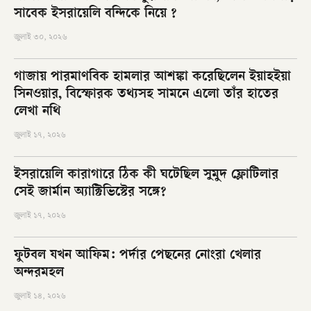
সাবেক ইসরায়েলি বন্দিকে নিয়ে ?
জুলাই ৩০, ২০২৬
গাজায় পারমাণবিক হামলার আশঙ্কা করেছিলেন ইয়াহইয়া
সিনওয়ার, বিস্ফোরক তথ্যসহ সামনে এলো তাঁর হাতের
লেখা নথি
জুলাই ১৭, ২০২৬
ইসরায়েলি কারাগারে ঠিক কী ঘটেছিল সুমুদ ফ্লোটিলার
সেই জার্মান অ্যাক্টিভিস্টের সঙ্গে?
জুলাই ১৭, ২০২৬
ফুটবল যখন আফিম: পর্দার পেছনের নোংরা খেলার
অন্দরমহল
জুলাই ১৪, ২০২৬