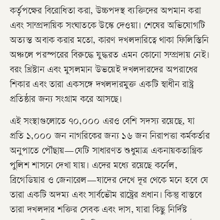
কর্তৃপক্ষের বিরোধিতা করা, উচ্চপদস্থ ব্যক্তিদের অপমান করা
এবং সাম্প্রদায়িক সংঘাতকে উস্কে দেওয়া। শেষের অভিযোগটি
অত্যন্ত অবাক করার মতো, কারণ দখলদারিত্বে থাকা ফিলিস্তিনি
অঞ্চলে পরস্পরের বিরুদ্ধে যুদ্ধরত এমন কোনো সম্প্রদায় নেই।
বরং খ্রিস্টান এবং মুসলমান উভয়েই দখলদারদের অপরাধের
শিকার এবং তারা একসঙ্গে দখলদারমুক্ত একটি স্বাধীন রাষ্ট্র
প্রতিষ্ঠার জন্য সংগ্রাম করে আসছে।
এই সংস্থাগুলোতে ৭০,০০০ এরও বেশি সদস্য রয়েছে, যা
প্রতি ১,০০০ জন নাগরিকের জন্য ১৬ জন নিরাপত্তা কর্মকর্তার
অনুপাতে পৌঁছায়—যেটি সাধারণত শুধুমাত্র একনায়কতান্ত্রিক
পুলিশ শাসনে দেখা যায়। এদের মধ্যে রয়েছে কর্নেল,
ব্রিগেডিয়ার ও জেনারেল—যাদের দেখে দূর থেকে মনে হবে যে
তারা একটি অদম্য এবং সার্বভৌম রাষ্ট্রের প্রধান। কিন্তু বাস্তবে
তারা দখলদার শক্তির সেবক এবং দাস, যারা কিছু নির্দিষ্ট