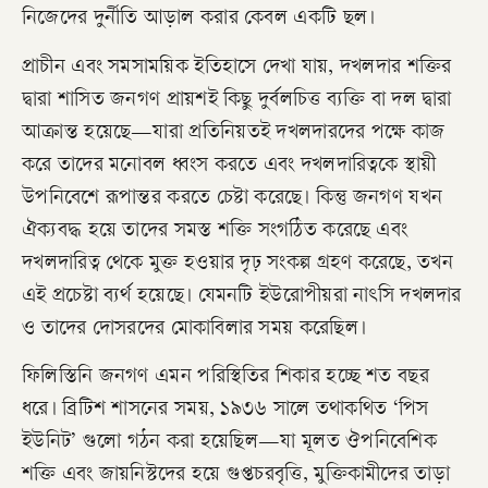
নিজেদের দুর্নীতি আড়াল করার কেবল একটি ছল।
প্রাচীন এবং সমসাময়িক ইতিহাসে দেখা যায়, দখলদার শক্তির
দ্বারা শাসিত জনগণ প্রায়শই কিছু দুর্বলচিত্ত ব্যক্তি বা দল দ্বারা
আক্রান্ত হয়েছে—যারা প্রতিনিয়তই দখলদারদের পক্ষে কাজ
করে তাদের মনোবল ধ্বংস করতে এবং দখলদারিত্বকে স্থায়ী
উপনিবেশে রূপান্তর করতে চেষ্টা করেছে। কিন্তু জনগণ যখন
ঐক্যবদ্ধ হয়ে তাদের সমস্ত শক্তি সংগঠিত করেছে এবং
দখলদারিত্ব থেকে মুক্ত হওয়ার দৃঢ় সংকল্প গ্রহণ করেছে, তখন
এই প্রচেষ্টা ব্যর্থ হয়েছে। যেমনটি ইউরোপীয়রা নাৎসি দখলদার
ও তাদের দোসরদের মোকাবিলার সময় করেছিল।
ফিলিস্তিনি জনগণ এমন পরিস্থিতির শিকার হচ্ছে শত বছর
ধরে। ব্রিটিশ শাসনের সময়, ১৯৩৬ সালে তথাকথিত ‘পিস
ইউনিট’ গুলো গঠন করা হয়েছিল—যা মূলত ঔপনিবেশিক
শক্তি এবং জায়নিস্টদের হয়ে গুপ্তচরবৃত্তি, মুক্তিকামীদের তাড়া