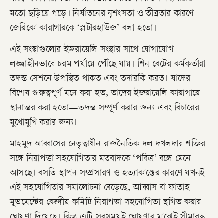
মতো ছড়িয়ে পড়ে। নির্যাতনের নৃশংসতা ও তীব্রতার কারণে
জেরিকো কারাগারকে ‘স্লটারহাউজ’ বলা হতো।
এই সংস্থাগুলোর ইজরায়েলি সংস্থার সাথে যোগাযোগ
লজ্জাহীনভাবে চরম পর্যায়ে পৌঁছে যায়। শিন বেটের কর্মকর্তারা
তদন্ত সেশনে উপস্থিত থাকত এবং তদারকি করত। যাদের
বিশেষ গুরুত্বপূর্ণ মনে করা হত, তাদের ইজরায়েলি কারাগারে
স্থানান্তর করা হতো—তদন্ত সম্পূর্ণ করার জন্য এবং বিচারের
মুখোমুখি করার জন্য।
মাহমুদ আব্বাসের নেতৃত্বাধীন রাজনৈতিক দল দখলদার শক্তির
সঙ্গে নিরাপত্তা সহযোগিতার মতবাদকে ‘পবিত্র’ বলে মেনে
আসছে। বসতি স্থাপন সম্প্রসারণ ও হত্যাকাণ্ডের কারণে যখনই
এই সহযোগিতার সমালোচনা বেড়েছে, আব্বাস বা ফাতাহ
মুভমেন্টের কেন্দ্রীয় কমিটি নিরাপত্তা সহযোগিতা স্থগিত করার
ঘোষণা দিয়েছে। কিন্তু এটি সবসময়ই ঘোষণার মাঝেই সীমাবদ্ধ