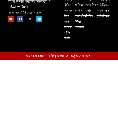
বাংলা ভাষায় সবচেয়ে নির্ভরযোগ্য
সিরিয়া
পাকিস্তান
সোমালিয়া
তাজিকিস্তান
নিউজ পোর্টাল।
লেবানন
কাশ্মীর
সুদান
কিরগিজস্তান
যোগাযোগ
নীতিমালা
বিজ্ঞাপন
ইরান
আফগানিস্তান
লিবিয়া
তূর্কমেনিস্তান
তুরস্ক
উইঘুর
ইয়েমেন
আরাকান
সৌদি
আরব
©২০২৪-২০২৬ সর্বস্বত্ব মধ্যপ্রাচ্য কর্তৃক সংরক্ষিত।