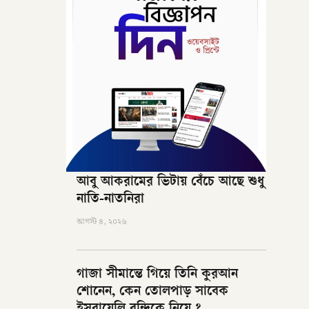
আবু আকরামের ভিটায় বেঁচে আছে শুধু
নাতি-নাতনিরা
আগস্ট ৪, ২০২৬
গাজা সীমান্তে গিয়ে তিনি কুরআন
শোনেন, কেন তোলপাড় সাবেক