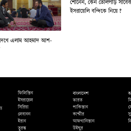
শোনেন, কেন তোলপাড় সাবে
ইসরায়েলি বন্দিকে নিয়ে ?
দেখে এলাম আহমাদ আশ-
ে
বাংলাদেশ
আ
ফিলিস্তিন
ইসরায়েল
ভারত
ম
্য
সিরিয়া
পাকিস্তান
স
লেবানন
কাশ্মীর
স
ইরান
আফগানিস্তান
ল
তুরস্ক
উইঘুর