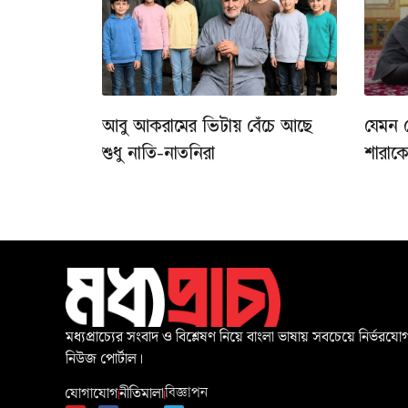
আবু আকরামের ভিটায় বেঁচে আছে
যেমন 
শুধু নাতি-নাতনিরা
শারাক
মধ্যপ্রাচ্যের সংবাদ ও বিশ্লেষণ নিয়ে বাংলা ভাষায় সবচেয়ে নির্ভরযোগ
নিউজ পোর্টাল।
যোগাযোগ
নীতিমালা
বিজ্ঞাপন