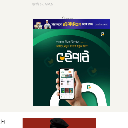
জুলাই ১২, ২০২৬
বিজ্ঞাপন
রআন