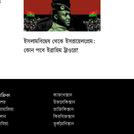
ক
ইসলামবিদ্বেষ থেকে ইসরায়েলপ্রেম:
কোন পথে ইব্রাহিম ট্রাওরে?
ফ্রিকা
কাজাখস্তান
িশর
উজবেকিস্তান
োমালিয়া
তাজিকিস্তান
ুদান
কিরগিজস্তান
িবিয়া
তূর্কমেনিস্তান