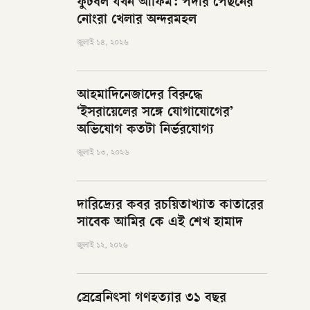
ফুটবল যখন আফিম: পর্দার পেছনের
নোংরা খেলার অন্দরমহল
জুলাই ১৪, ২০২৬
আহমাদিনেজাদের বিরুদ্ধে
‘ইসরায়েলের সঙ্গে যোগাযোগের’
অভিযোগ কতটা নির্ভরযোগ্য
জুলাই ১৩, ২০২৬
দারিদ্র্যের কবর রচয়িতাখ্যাত কাতারের
সাবেক আমির কে এই শেখ হামাদ
জুলাই ১২, ২০২৬
স্রেব্রেনিৎসা গণহত্যার ৩১ বছর