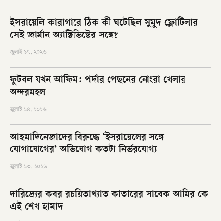
ইসরায়েলি কারাগারে ঠিক কী ঘটেছিল সুমুদ ফ্লোটিলার
সেই জার্মান অ্যাক্টিভিস্টের সঙ্গে?
জুলাই ১৭, ২০২৬
ফুটবল যখন আফিম: পর্দার পেছনের নোংরা খেলার
অন্দরমহল
জুলাই ১৪, ২০২৬
আহমাদিনেজাদের বিরুদ্ধে ‘ইসরায়েলের সঙ্গে
যোগাযোগের’ অভিযোগ কতটা নির্ভরযোগ্য
জুলাই ১৩, ২০২৬
দারিদ্র্যের কবর রচয়িতাখ্যাত কাতারের সাবেক আমির কে
এই শেখ হামাদ