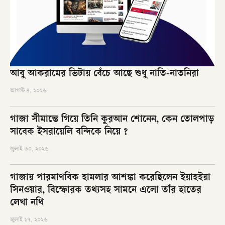
আবু আকরামের ভিটায় বেঁচে আছে শুধু নাতি-নাতনিরা
আগস্ট ৪, ২০২৬
গাজা সীমান্তে গিয়ে তিনি কুরআন শোনেন, কেন তোলপাড়
সাবেক ইসরায়েলি বন্দিকে নিয়ে ?
জুলাই ৩০, ২০২৬
গাজায় পারমাণবিক হামলার আশঙ্কা করেছিলেন ইয়াহইয়া
সিনওয়ার, বিস্ফোরক তথ্যসহ সামনে এলো তাঁর হাতের
লেখা নথি
জুলাই ১৭, ২০২৬