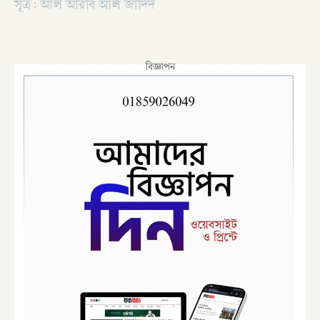
সূত্র: আল আরবি আল জাদিদ
বিজ্ঞাপন