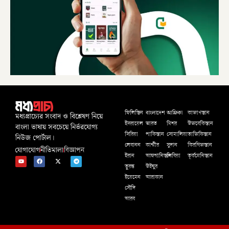
বাংলাদেশ
আফ্রিকা
ফিলিস্তিন
কাজাখস্তান
মধ্যপ্রাচ্যের সংবাদ ও বিশ্লেষণ নিয়ে
ইসরায়েল
ভারত
মিশর
উজবেকিস্তান
বাংলা ভাষায় সবচেয়ে নির্ভরযোগ্য
সিরিয়া
পাকিস্তান
সোমালিয়া
তাজিকিস্তান
নিউজ পোর্টাল।
লেবানন
কাশ্মীর
সুদান
কিরগিজস্তান
যোগাযোগ
নীতিমালা
বিজ্ঞাপন
ইরান
আফগানিস্তান
লিবিয়া
তূর্কমেনিস্তান
তুরস্ক
উইঘুর
ইয়েমেন
আরাকান
সৌদি
আরব