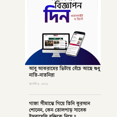
আবু আকরামের ভিটায় বেঁচে আছে শুধু
নাতি-নাতনিরা
আগস্ট ৪, ২০২৬
গাজা সীমান্তে গিয়ে তিনি কুরআন
শোনেন, কেন তোলপাড় সাবেক