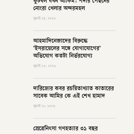
ফুটবল যখন আফিম: পর্দার পেছনের
নোংরা খেলার অন্দরমহল
জুলাই ১৪, ২০২৬
আহমাদিনেজাদের বিরুদ্ধে
‘ইসরায়েলের সঙ্গে যোগাযোগের’
অভিযোগ কতটা নির্ভরযোগ্য
জুলাই ১৩, ২০২৬
দারিদ্র্যের কবর রচয়িতাখ্যাত কাতারের
সাবেক আমির কে এই শেখ হামাদ
জুলাই ১২, ২০২৬
স্রেব্রেনিৎসা গণহত্যার ৩১ বছর