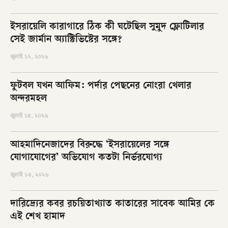
ইসরায়েলি কারাগারে ঠিক কী ঘটেছিল সুমুদ ফ্লোটিলার
সেই জার্মান অ্যাক্টিভিস্টের সঙ্গে?
জুলাই ১৭, ২০২৬
ফুটবল যখন আফিম: পর্দার পেছনের নোংরা খেলার
অন্দরমহল
জুলাই ১৪, ২০২৬
আহমাদিনেজাদের বিরুদ্ধে ‘ইসরায়েলের সঙ্গে
যোগাযোগের’ অভিযোগ কতটা নির্ভরযোগ্য
জুলাই ১৩, ২০২৬
দারিদ্র্যের কবর রচয়িতাখ্যাত কাতারের সাবেক আমির কে
এই শেখ হামাদ