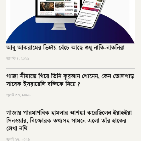
আবু আকরামের ভিটায় বেঁচে আছে শুধু নাতি-নাতনিরা
আগস্ট ৪, ২০২৬
গাজা সীমান্তে গিয়ে তিনি কুরআন শোনেন, কেন তোলপাড়
সাবেক ইসরায়েলি বন্দিকে নিয়ে ?
জুলাই ৩০, ২০২৬
গাজায় পারমাণবিক হামলার আশঙ্কা করেছিলেন ইয়াহইয়া
সিনওয়ার, বিস্ফোরক তথ্যসহ সামনে এলো তাঁর হাতের
লেখা নথি
জুলাই ১৭, ২০২৬