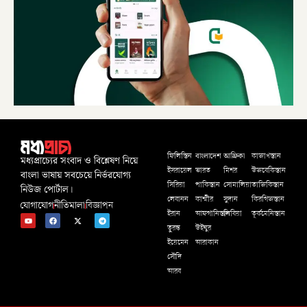
বাংলাদেশ
আফ্রিকা
ফিলিস্তিন
কাজাখস্তান
মধ্যপ্রাচ্যের সংবাদ ও বিশ্লেষণ নিয়ে
ইসরায়েল
ভারত
মিশর
উজবেকিস্তান
বাংলা ভাষায় সবচেয়ে নির্ভরযোগ্য
সিরিয়া
পাকিস্তান
সোমালিয়া
তাজিকিস্তান
নিউজ পোর্টাল।
লেবানন
কাশ্মীর
সুদান
কিরগিজস্তান
যোগাযোগ
নীতিমালা
বিজ্ঞাপন
ইরান
আফগানিস্তান
লিবিয়া
তূর্কমেনিস্তান
তুরস্ক
উইঘুর
ইয়েমেন
আরাকান
সৌদি
আরব