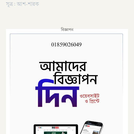
সূত্র: আশ-শারক
বিজ্ঞাপন