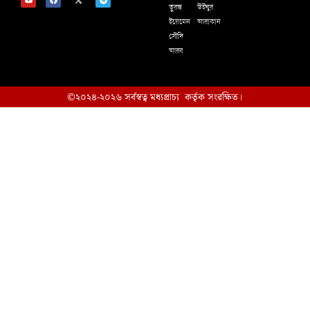
তুরস্ক
উইঘুর
ইয়েমেন
আরাকান
সৌদি
আরব
©২০২৪-২০২৬ সর্বস্বত্ব মধ্যপ্রাচ্য কর্তৃক সংরক্ষিত।