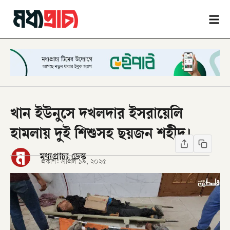
খান ইউনুসে দখলদার ইসরায়েলি
হামলায় দুই শিশুসহ ছয়জন শহীদ।
মধ্যপ্রাচ্য ডেস্ক
প্রকাশ:
এপ্রিল ১৯, ২০২৫