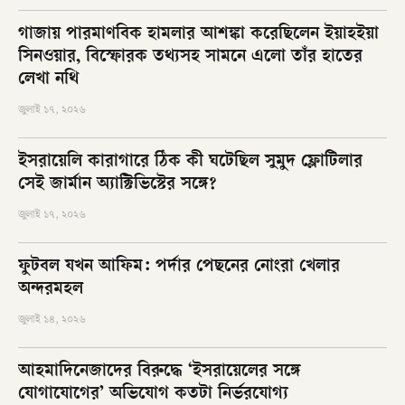
গাজায় পারমাণবিক হামলার আশঙ্কা করেছিলেন ইয়াহইয়া
সিনওয়ার, বিস্ফোরক তথ্যসহ সামনে এলো তাঁর হাতের
লেখা নথি
জুলাই ১৭, ২০২৬
ইসরায়েলি কারাগারে ঠিক কী ঘটেছিল সুমুদ ফ্লোটিলার
সেই জার্মান অ্যাক্টিভিস্টের সঙ্গে?
জুলাই ১৭, ২০২৬
ফুটবল যখন আফিম: পর্দার পেছনের নোংরা খেলার
অন্দরমহল
জুলাই ১৪, ২০২৬
আহমাদিনেজাদের বিরুদ্ধে ‘ইসরায়েলের সঙ্গে
যোগাযোগের’ অভিযোগ কতটা নির্ভরযোগ্য