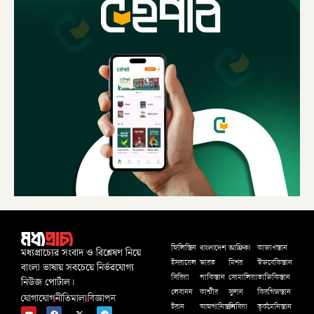
বাংলাদেশ
আফ্রিকা
ফিলিস্তিন
কাজাখস্তান
মধ্যপ্রাচ্যের সংবাদ ও বিশ্লেষণ নিয়ে
ইসরায়েল
ভারত
মিশর
উজবেকিস্তান
বাংলা ভাষায় সবচেয়ে নির্ভরযোগ্য
সিরিয়া
পাকিস্তান
সোমালিয়া
তাজিকিস্তান
নিউজ পোর্টাল।
লেবানন
কাশ্মীর
সুদান
কিরগিজস্তান
যোগাযোগ
নীতিমালা
বিজ্ঞাপন
ইরান
আফগানিস্তান
লিবিয়া
তূর্কমেনিস্তান