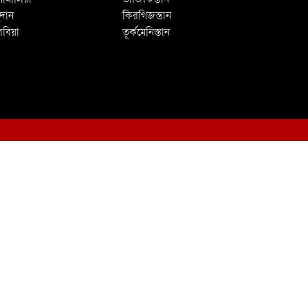
োমালিয়া
তাজিকিস্তান
ুদান
কিরগিজস্তান
িবিয়া
তূর্কমেনিস্তান