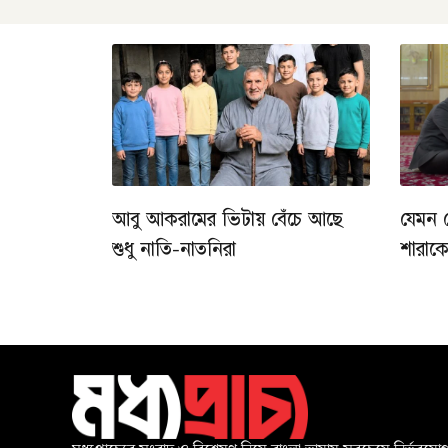
আবু আকরামের ভিটায় বেঁচে আছে
যেমন 
শুধু নাতি-নাতনিরা
শারাক