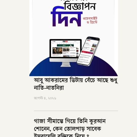
আবু আকরামের ভিটায় বেঁচে আছে শুধু
নাতি-নাতনিরা
আগস্ট ৪, ২০২৬
গাজা সীমান্তে গিয়ে তিনি কুরআন
শোনেন, কেন তোলপাড় সাবেক