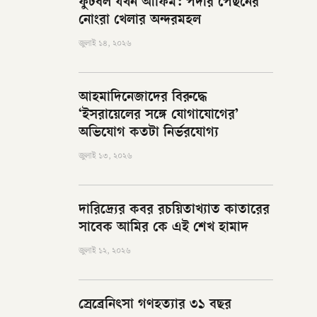
ফুটবল যখন আফিম: পর্দার পেছনের
নোংরা খেলার অন্দরমহল
জুলাই ১৪, ২০২৬
আহমাদিনেজাদের বিরুদ্ধে
‘ইসরায়েলের সঙ্গে যোগাযোগের’
অভিযোগ কতটা নির্ভরযোগ্য
জুলাই ১৩, ২০২৬
দারিদ্র্যের কবর রচয়িতাখ্যাত কাতারের
সাবেক আমির কে এই শেখ হামাদ
জুলাই ১২, ২০২৬
স্রেব্রেনিৎসা গণহত্যার ৩১ বছর