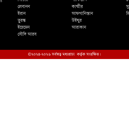
্য
সিরিয়া
পাকিস্তান
স
লেবানন
কাশ্মীর
স
ইরান
আফগানিস্তান
ল
তুরস্ক
উইঘুর
ইয়েমেন
আরাকান
সৌদি আরব
©২০২৪-২০২৬ সর্বস্বত্ব মধ্যপ্রাচ্য কর্তৃক সংরক্ষিত।