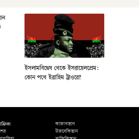
রআন
ক
ইসলামবিদ্বেষ থেকে ইসরায়েলপ্রেম:
কোন পথে ইব্রাহিম ট্রাওরে?
ফ্রিকা
কাজাখস্তান
িশর
উজবেকিস্তান