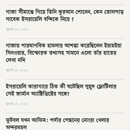
গাজা সীমান্তে গিয়ে তিনি কুরআন শোনেন, কেন তোলপাড়
সাবেক ইসরায়েলি বন্দিকে নিয়ে ?
জুলাই ৩০, ২০২৬
গাজায় পারমাণবিক হামলার আশঙ্কা করেছিলেন ইয়াহইয়া
সিনওয়ার, বিস্ফোরক তথ্যসহ সামনে এলো তাঁর হাতের
লেখা নথি
জুলাই ১৭, ২০২৬
ইসরায়েলি কারাগারে ঠিক কী ঘটেছিল সুমুদ ফ্লোটিলার
সেই জার্মান অ্যাক্টিভিস্টের সঙ্গে?
জুলাই ১৭, ২০২৬
ফুটবল যখন আফিম: পর্দার পেছনের নোংরা খেলার
অন্দরমহল