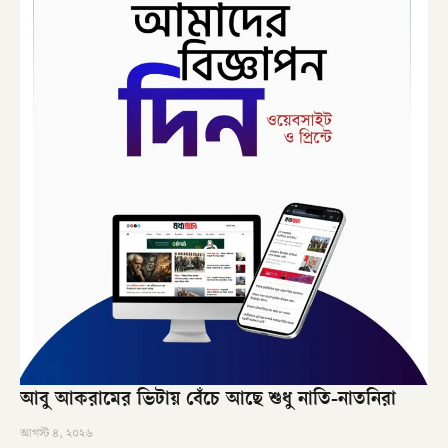
আবু আকরামের ভিটায় বেঁচে আছে শুধু নাতি-নাতনিরা
আগস্ট ৪, ২০২৬