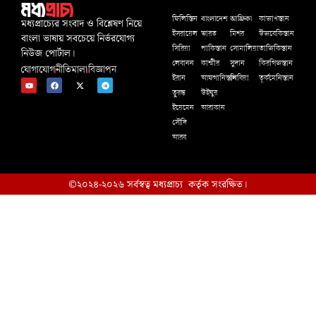
বাংলাদেশ
আফ্রিকা
ফিলিস্তিন
কাজাখস্তান
মধ্যপ্রাচ্যের সংবাদ ও বিশ্লেষণ নিয়ে
ইসরায়েল
ভারত
মিশর
উজবেকিস্তান
বাংলা ভাষায় সবচেয়ে নির্ভরযোগ্য
সিরিয়া
পাকিস্তান
সোমালিয়া
তাজিকিস্তান
নিউজ পোর্টাল।
লেবানন
কাশ্মীর
সুদান
কিরগিজস্তান
যোগাযোগ
নীতিমালা
বিজ্ঞাপন
ইরান
আফগানিস্তান
লিবিয়া
তূর্কমেনিস্তান
তুরস্ক
উইঘুর
ইয়েমেন
আরাকান
সৌদি
আরব
©২০২৪-২০২৬ সর্বস্বত্ব মধ্যপ্রাচ্য কর্তৃক সংরক্ষিত।