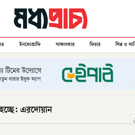
মত
ইনফোগ্রাফি
সাক্ষাৎকার
ফিচার
শিল্প ও সাহ
া হচ্ছে: এরদোয়ান