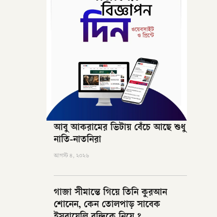
আবু আকরামের ভিটায় বেঁচে আছে শুধু
নাতি-নাতনিরা
আগস্ট ৪, ২০২৬
গাজা সীমান্তে গিয়ে তিনি কুরআন
শোনেন, কেন তোলপাড় সাবেক