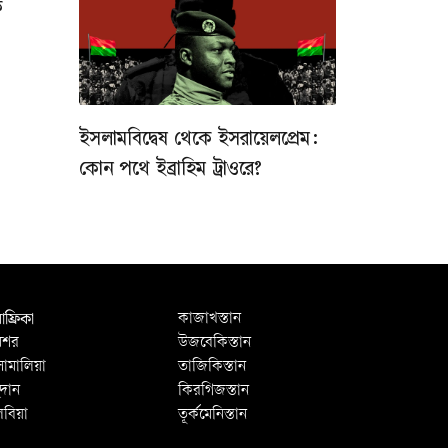
ক
ইসলামবিদ্বেষ থেকে ইসরায়েলপ্রেম:
কোন পথে ইব্রাহিম ট্রাওরে?
ফ্রিকা
কাজাখস্তান
িশর
উজবেকিস্তান
োমালিয়া
তাজিকিস্তান
ুদান
কিরগিজস্তান
িবিয়া
তূর্কমেনিস্তান