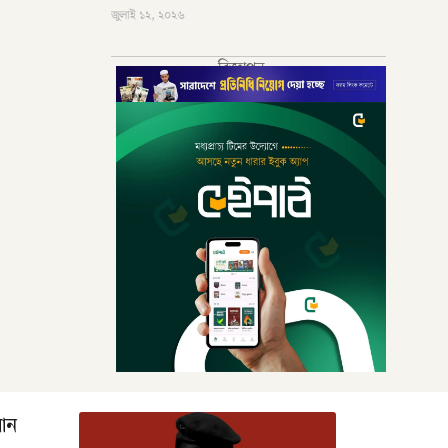
জুলাই ১২, ২০২৬
বিজ্ঞাপন
রআন