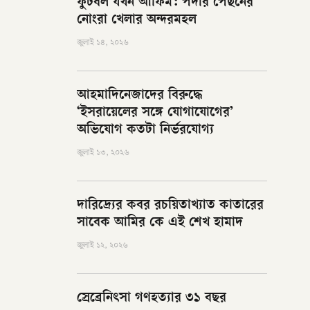
ফুটবল যখন আফিম: পর্দার পেছনের
নোংরা খেলার অন্দরমহল
জুলাই ১৪, ২০২৬
আহমাদিনেজাদের বিরুদ্ধে
‘ইসরায়েলের সঙ্গে যোগাযোগের’
অভিযোগ কতটা নির্ভরযোগ্য
জুলাই ১৩, ২০২৬
দারিদ্র্যের কবর রচয়িতাখ্যাত কাতারের
সাবেক আমির কে এই শেখ হামাদ
জুলাই ১২, ২০২৬
স্রেব্রেনিৎসা গণহত্যার ৩১ বছর