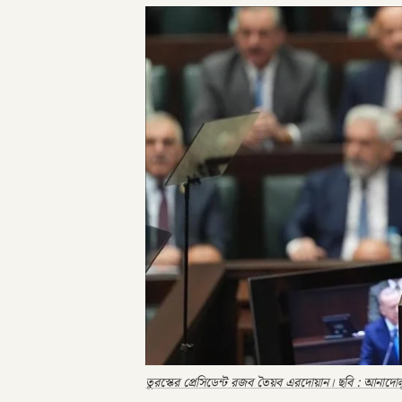
তুরস্কের প্রেসিডেন্ট রজব তৈয়ব এরদোয়ান। ছবি : আনাদোল