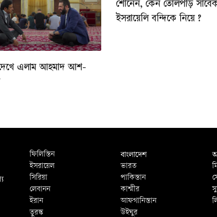
শোনেন, কেন তোলপাড় সাবে
ইসরায়েলি বন্দিকে নিয়ে ?
দেখে এলাম আহমাদ আশ-
ে
বাংলাদেশ
আ
ফিলিস্তিন
ইসরায়েল
ভারত
ম
্য
সিরিয়া
পাকিস্তান
স
লেবানন
কাশ্মীর
স
ইরান
আফগানিস্তান
ল
তুরস্ক
উইঘুর