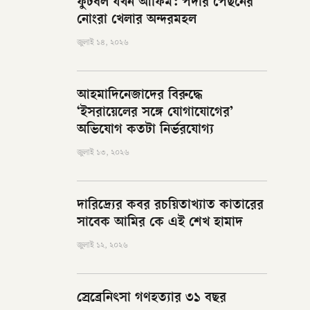
ফুটবল যখন আফিম: পর্দার পেছনের
নোংরা খেলার অন্দরমহল
জুলাই ১৪, ২০২৬
আহমাদিনেজাদের বিরুদ্ধে
‘ইসরায়েলের সঙ্গে যোগাযোগের’
অভিযোগ কতটা নির্ভরযোগ্য
জুলাই ১৩, ২০২৬
দারিদ্র্যের কবর রচয়িতাখ্যাত কাতারের
সাবেক আমির কে এই শেখ হামাদ
জুলাই ১২, ২০২৬
স্রেব্রেনিৎসা গণহত্যার ৩১ বছর