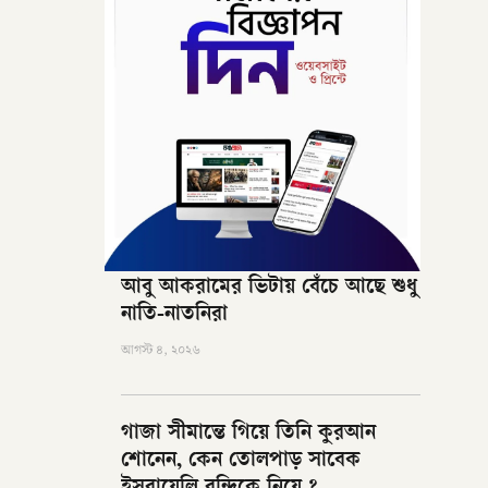
আবু আকরামের ভিটায় বেঁচে আছে শুধু
নাতি-নাতনিরা
আগস্ট ৪, ২০২৬
গাজা সীমান্তে গিয়ে তিনি কুরআন
শোনেন, কেন তোলপাড় সাবেক