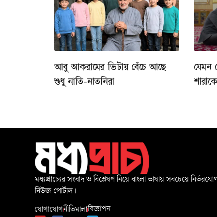
আবু আকরামের ভিটায় বেঁচে আছে
যেমন 
শুধু নাতি-নাতনিরা
শারাক
মধ্যপ্রাচ্যের সংবাদ ও বিশ্লেষণ নিয়ে বাংলা ভাষায় সবচেয়ে নির্ভরযোগ
নিউজ পোর্টাল।
যোগাযোগ
নীতিমালা
বিজ্ঞাপন