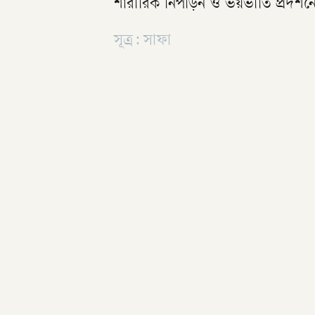
শারীরিক নিপীড়ন ও ভয়ভীতি প্রদর্শন
সূত্র: সাফা