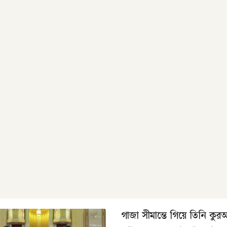
গাজা সীমান্তে গিয়ে তিনি কু