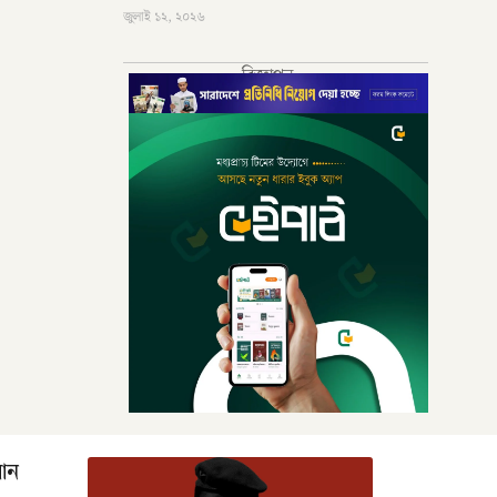
জুলাই ১২, ২০২৬
বিজ্ঞাপন
রআন