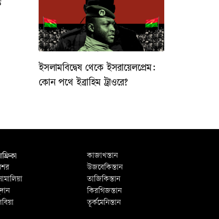
ক
ইসলামবিদ্বেষ থেকে ইসরায়েলপ্রেম:
কোন পথে ইব্রাহিম ট্রাওরে?
ফ্রিকা
কাজাখস্তান
িশর
উজবেকিস্তান
োমালিয়া
তাজিকিস্তান
ুদান
কিরগিজস্তান
িবিয়া
তূর্কমেনিস্তান