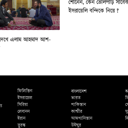
শোনেন, কেন তোলপাড় সাবে
ইসরায়েলি বন্দিকে নিয়ে ?
দেখে এলাম আহমাদ আশ-
ে
বাংলাদেশ
আ
ফিলিস্তিন
ইসরায়েল
ভারত
ম
্য
সিরিয়া
পাকিস্তান
স
লেবানন
কাশ্মীর
স
ইরান
আফগানিস্তান
ল
তুরস্ক
উইঘুর