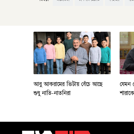
আমেরিকা
কাসসাম ব্রিগেড
গণহত্যা
গাজ
আবু আকরামের ভিটায় বেঁচে আছে
যেমন 
শুধু নাতি-নাতনিরা
শারাক