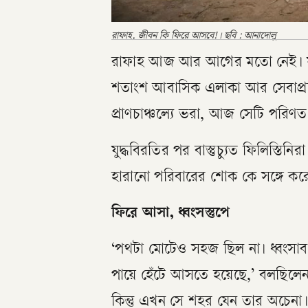
রাফাহ, জীবন কি ফিরে আসবে!। ছবি : আনাদোলু
রাফাহ আজ আর আগের মতো নেই। যুদ্
শতাংশ আবাসিক এলাকা আর সেবাপ্রত
প্রাণচাঞ্চল্যে ভরা, আজ সেটি পরিণত
যুদ্ধবিরতির পর বাস্তুচ্যুত ফিলিস্তিন
হারানো পরিবারের শোক কে সঙ্গে কর
ফিরে আসা, ধ্বংসস্তুপে
‘পথটা মোটেও সহজ ছিল না। ধ্বংস
পায়ে হেঁটে আসতে হয়েছে,’ বলছিলেন
কিন্তু এখন সে শহর যেন তার অচেনা