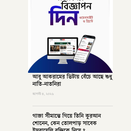
আবু আকরামের ভিটায় বেঁচে আছে শুধু
নাতি-নাতনিরা
আগস্ট ৪, ২০২৬
গাজা সীমান্তে গিয়ে তিনি কুরআন
শোনেন, কেন তোলপাড় সাবেক