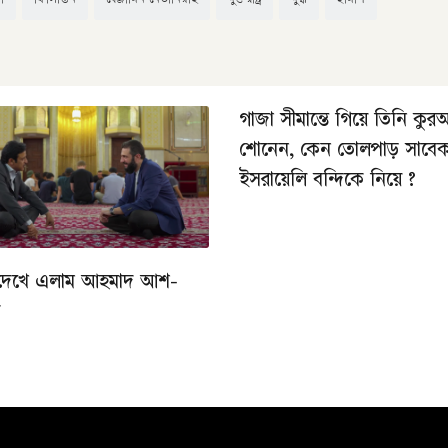
া
ফিলিস্তিন
বেঞ্জামিন নেতানিয়াহু
যুক্তরাষ্ট্র
যুদ্ধ
হামাস
গাজা সীমান্তে গিয়ে তিনি কু
শোনেন, কেন তোলপাড় সাবে
ইসরায়েলি বন্দিকে নিয়ে ?
দেখে এলাম আহমাদ আশ-
ে