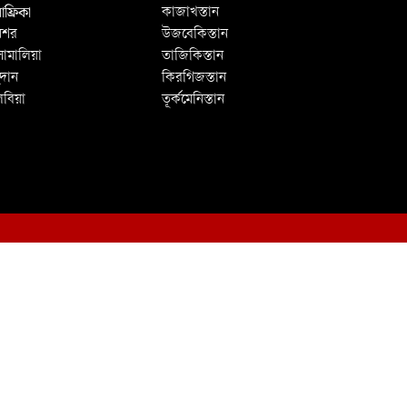
ফ্রিকা
কাজাখস্তান
িশর
উজবেকিস্তান
োমালিয়া
তাজিকিস্তান
ুদান
কিরগিজস্তান
িবিয়া
তূর্কমেনিস্তান