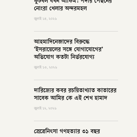
ফুটবল যখন আফিম: পর্দার পেছনের
নোংরা খেলার অন্দরমহল
জুলাই ১৪, ২০২৬
আহমাদিনেজাদের বিরুদ্ধে
‘ইসরায়েলের সঙ্গে যোগাযোগের’
অভিযোগ কতটা নির্ভরযোগ্য
জুলাই ১৩, ২০২৬
দারিদ্র্যের কবর রচয়িতাখ্যাত কাতারের
সাবেক আমির কে এই শেখ হামাদ
জুলাই ১২, ২০২৬
স্রেব্রেনিৎসা গণহত্যার ৩১ বছর