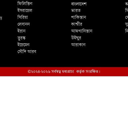
বাংলাদেশ
আ
ফিলিস্তিন
ইসরায়েল
ভারত
ম
্য
সিরিয়া
পাকিস্তান
স
লেবানন
কাশ্মীর
স
ইরান
আফগানিস্তান
ল
তুরস্ক
উইঘুর
ইয়েমেন
আরাকান
সৌদি আরব
©২০২৪-২০২৬ সর্বস্বত্ব মধ্যপ্রাচ্য কর্তৃক সংরক্ষিত।