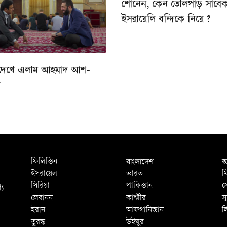
শোনেন, কেন তোলপাড় সাবে
ইসরায়েলি বন্দিকে নিয়ে ?
দেখে এলাম আহমাদ আশ-
ে
বাংলাদেশ
আ
ফিলিস্তিন
ইসরায়েল
ভারত
ম
্য
সিরিয়া
পাকিস্তান
স
লেবানন
কাশ্মীর
স
ইরান
আফগানিস্তান
ল
তুরস্ক
উইঘুর