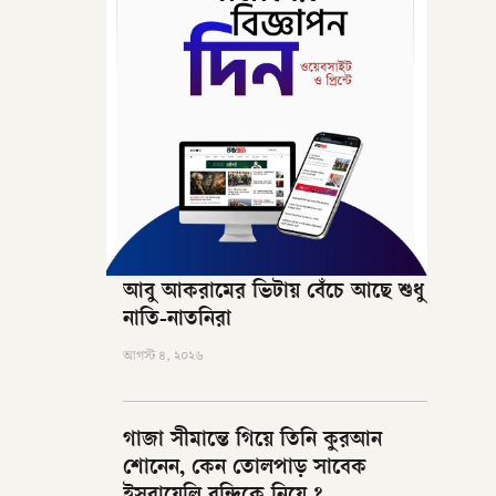
আবু আকরামের ভিটায় বেঁচে আছে শুধু
নাতি-নাতনিরা
আগস্ট ৪, ২০২৬
গাজা সীমান্তে গিয়ে তিনি কুরআন
শোনেন, কেন তোলপাড় সাবেক