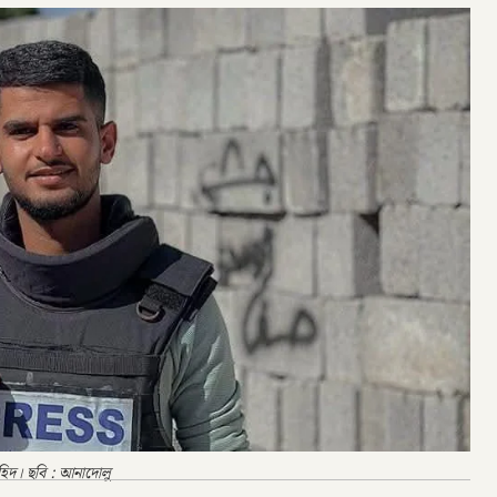
হিদ। ছবি : আনাদোলু