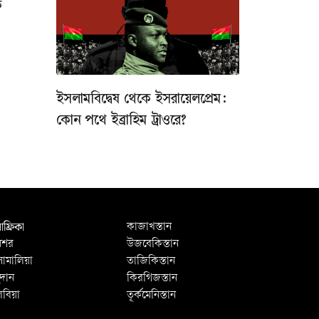
ক
ইসলামবিদ্বেষ থেকে ইসরায়েলপ্রেম:
কোন পথে ইব্রাহিম ট্রাওরে?
ফ্রিকা
কাজাখস্তান
িশর
উজবেকিস্তান
োমালিয়া
তাজিকিস্তান
ুদান
কিরগিজস্তান
িবিয়া
তূর্কমেনিস্তান