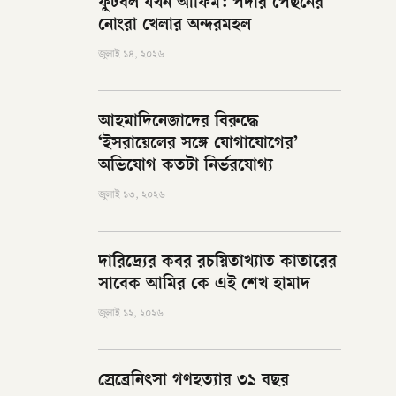
ফুটবল যখন আফিম: পর্দার পেছনের
নোংরা খেলার অন্দরমহল
জুলাই ১৪, ২০২৬
আহমাদিনেজাদের বিরুদ্ধে
‘ইসরায়েলের সঙ্গে যোগাযোগের’
অভিযোগ কতটা নির্ভরযোগ্য
জুলাই ১৩, ২০২৬
দারিদ্র্যের কবর রচয়িতাখ্যাত কাতারের
সাবেক আমির কে এই শেখ হামাদ
জুলাই ১২, ২০২৬
স্রেব্রেনিৎসা গণহত্যার ৩১ বছর