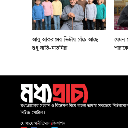
আবু আকরামের ভিটায় বেঁচে আছে
যেমন 
শুধু নাতি-নাতনিরা
শারাক
মধ্যপ্রাচ্যের সংবাদ ও বিশ্লেষণ নিয়ে বাংলা ভাষায় সবচেয়ে নির্ভরযোগ
নিউজ পোর্টাল।
যোগাযোগ
নীতিমালা
বিজ্ঞাপন