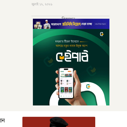
জুলাই ১২, ২০২৬
বিজ্ঞাপন
রআন