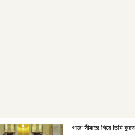
গাজা সীমান্তে গিয়ে তিনি কু