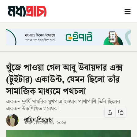
খুঁজে পাওয়া গেল আবু উবায়দার এক্স
(টুইটার) একাউন্ট, যেমন ছিলো তাঁর
সামাজিক মাধ্যমে পথচলা
একজন দুর্ধর্ষ সামরিক মুখপাত্র হওয়ার পাশাপাশি তিনি ছিলেন
একজন উচ্চশিক্ষিত গবেষক।
নাহিন শিকদার
প্রকাশ:
ডিসেম্বর ৩০, ২০২৫