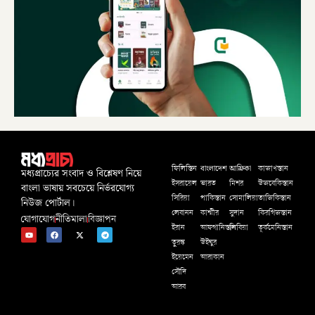
বাংলাদেশ
আফ্রিকা
ফিলিস্তিন
কাজাখস্তান
মধ্যপ্রাচ্যের সংবাদ ও বিশ্লেষণ নিয়ে
ইসরায়েল
ভারত
মিশর
উজবেকিস্তান
বাংলা ভাষায় সবচেয়ে নির্ভরযোগ্য
সিরিয়া
পাকিস্তান
সোমালিয়া
তাজিকিস্তান
নিউজ পোর্টাল।
লেবানন
কাশ্মীর
সুদান
কিরগিজস্তান
যোগাযোগ
নীতিমালা
বিজ্ঞাপন
ইরান
আফগানিস্তান
লিবিয়া
তূর্কমেনিস্তান
তুরস্ক
উইঘুর
ইয়েমেন
আরাকান
সৌদি
আরব