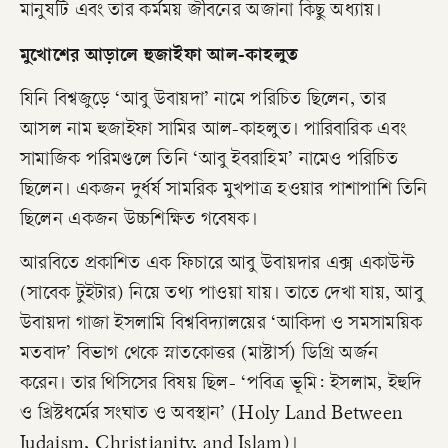
মানুষটি এবং তার কর্মময় জীবনের অজানা কিছু অধ্যায়।
​মুখোশের আড়ালে হুজাইফা আল-কাহলুত
যিনি বিশ্বজুড়ে ‘আবু উবায়দা’ নামে পরিচিত ছিলেন, তার
আসল নাম হুজাইফা সামির আল-কাহলুত। পারিবারিক এবং
সামাজিক পরিমণ্ডলে তিনি ‘আবু ইবরাহিম’ নামেও পরিচিত
ছিলেন। একজন দুর্ধর্ষ সামরিক মুখপাত্র হওয়ার পাশাপাশি তিনি
ছিলেন একজন উচ্চশিক্ষিত গবেষক।
আরবিতে প্রকাশিত এক ফিচারে আবু উবায়দার এক্স একাউন্ট
(সাবেক টুইটার) নিয়ে তথ্য পাওয়া যায়। তাতে দেখা যায়, আবু
উবায়দা গাজা ইসলামি বিশ্ববিদ্যালয়ের ‘আকিদা ও সমসাময়িক
মতবাদ’ বিভাগ থেকে স্নাতকোত্তর (মাস্টার্স) ডিগ্রি অর্জন
করেন। তার থিসিসের বিষয় ছিল- ‘পবিত্র ভূমি: ইসলাম, ইহুদি
ও খ্রিস্টধর্মের সংঘাত ও অবস্থান’ (Holy Land Between
Judaism, Christianity, and Islam)।