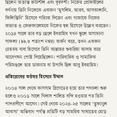
ছিলেন অত্যন্ত রুচিশীল এবং দূরদর্শী। নিজের প্রোফাইলের
বর্ণনায় তিনি নিজেকে একজন ‘মুসলিম, আরব, আসকালানি,
ফিলিস্তিনি’ হিসেবে পরিচয় দিতেন এবং গাজাকে নিজের
জান্নাত ও জেরুজালেমকে নিজের স্বপ্ন হিসেবে উল্লেখ করতেন।
২০১৪ সালে তার বড় ছেলে ইবরাহিম যখন স্কুলে অসামান্য
সাফল্য (৯৯.৮ শতাংশ নম্বর) অর্জন করে, তখন একজন
স্নেহময় বাবা হিসেবে তিনি আল্লাহর শুকরিয়া আদায় করে
আবেগঘন পোস্ট দিয়েছিলেন। পারিবারিক ও সামাজিক
পরিমণ্ডলে তার ডাকনাম বা উপাধি ছিল আবু ইবরাহিম।
প্রতিরোধের কণ্ঠস্বর হিসেবে উত্থান
​২০০৪ সাল থেকে কাসসাম ব্রিগেডের হয়ে তার পথচলা শুরু
হলেও ২০০৬ সালে গিলাদ শালিত বন্দি হওয়ার পর তিনি
পাদপ্রদীপে আসেন। সেই থেকে ২০২৪-২৫ সালের ‘তুফানুল
আকসা’ অভিযান পর্যন্ত প্রতিটি বড় সামরিক সংঘাতের মোড়