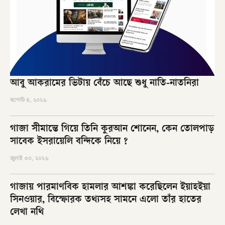
আবু আকরামের ভিটায় বেঁচে আছে শুধু নাতি-নাতনিরা
আগস্ট ৪, ২০২৬
গাজা সীমান্তে গিয়ে তিনি কুরআন শোনেন, কেন তোলপাড়
সাবেক ইসরায়েলি বন্দিকে নিয়ে ?
জুলাই ৩০, ২০২৬
গাজায় পারমাণবিক হামলার আশঙ্কা করেছিলেন ইয়াহইয়া
সিনওয়ার, বিস্ফোরক তথ্যসহ সামনে এলো তাঁর হাতের
লেখা নথি