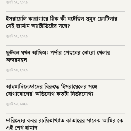
জুলাই ১৭, ২০২৬
ইসরায়েলি কারাগারে ঠিক কী ঘটেছিল সুমুদ ফ্লোটিলার
সেই জার্মান অ্যাক্টিভিস্টের সঙ্গে?
জুলাই ১৭, ২০২৬
ফুটবল যখন আফিম: পর্দার পেছনের নোংরা খেলার
অন্দরমহল
জুলাই ১৪, ২০২৬
আহমাদিনেজাদের বিরুদ্ধে ‘ইসরায়েলের সঙ্গে
যোগাযোগের’ অভিযোগ কতটা নির্ভরযোগ্য
জুলাই ১৩, ২০২৬
দারিদ্র্যের কবর রচয়িতাখ্যাত কাতারের সাবেক আমির কে
এই শেখ হামাদ