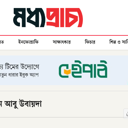
মত
ইনফোগ্রাফি
সাক্ষাৎকার
ফিচার
শিল্প ও সাহ
ন আবু উবায়দা