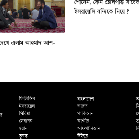
শোনেন, কেন তোলপাড় সাবে
ইসরায়েলি বন্দিকে নিয়ে ?
দেখে এলাম আহমাদ আশ-
ে
বাংলাদেশ
আ
ফিলিস্তিন
ইসরায়েল
ভারত
ম
্য
সিরিয়া
পাকিস্তান
স
লেবানন
কাশ্মীর
স
ইরান
আফগানিস্তান
ল
তুরস্ক
উইঘুর