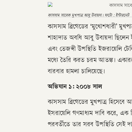
কাসসাম সাবেক মূখপাত্র আবু উবায়দা। ফটো : ইন্টারনেট
কাসসাম ব্রিগেডের ‘মুখোশধারী’ মুখপা
শাহাদাত অবধি আবু উবায়দা ছিলেন ইস
এবং তেজস্বী উপস্থিতি ইজরায়েলি 
মধ্যে তৈরি করত চরম আতঙ্ক। একারণ
বারবার হামলা চালিয়েছে।
​অভিযান ১: ২০০৮ সাল
​কাসসাম ব্রিগেডের মুখপাত্র হিসেবে 
ইসরায়েলি গণমাধ্যম দাবি করে, এক বিম
পরবর্তীতে তার সরব উপস্থিতি সেই দাব