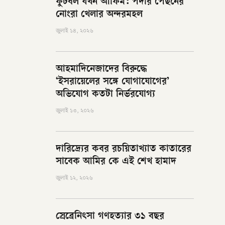
ফুটবল যখন আফিম: পর্দার পেছনের
নোংরা খেলার অন্দরমহল
জুলাই ১৪, ২০২৬
আহমাদিনেজাদের বিরুদ্ধে
‘ইসরায়েলের সঙ্গে যোগাযোগের’
অভিযোগ কতটা নির্ভরযোগ্য
জুলাই ১৩, ২০২৬
দারিদ্র্যের কবর রচয়িতাখ্যাত কাতারের
সাবেক আমির কে এই শেখ হামাদ
জুলাই ১২, ২০২৬
স্রেব্রেনিৎসা গণহত্যার ৩১ বছর