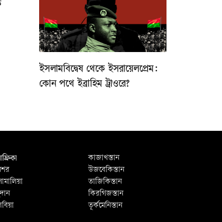
ক
ইসলামবিদ্বেষ থেকে ইসরায়েলপ্রেম:
কোন পথে ইব্রাহিম ট্রাওরে?
ফ্রিকা
কাজাখস্তান
িশর
উজবেকিস্তান
োমালিয়া
তাজিকিস্তান
ুদান
কিরগিজস্তান
িবিয়া
তূর্কমেনিস্তান