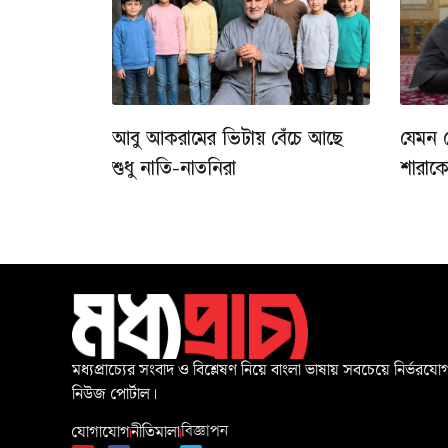
আবু আকরামের ভিটায় বেঁচে আছে
যেমন 
শুধু নাতি-নাতনিরা
শারাক
মধ্যপ্রাচ্যের সংবাদ ও বিশ্লেষণ নিয়ে বাংলা ভাষায় সবচেয়ে নির্ভরযোগ
নিউজ পোর্টাল।
যোগাযোগ
নীতিমালা
বিজ্ঞাপন