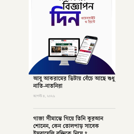
আবু আকরামের ভিটায় বেঁচে আছে শুধু
নাতি-নাতনিরা
আগস্ট ৪, ২০২৬
গাজা সীমান্তে গিয়ে তিনি কুরআন
শোনেন, কেন তোলপাড় সাবেক