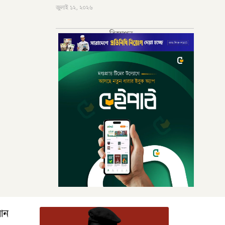
জুলাই ১২, ২০২৬
বিজ্ঞাপন
রআন