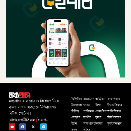
বাংলাদেশ
আফ্রিকা
ফিলিস্তিন
কাজাখস্তান
মধ্যপ্রাচ্যের সংবাদ ও বিশ্লেষণ নিয়ে
ইসরায়েল
ভারত
মিশর
উজবেকিস্তান
বাংলা ভাষায় সবচেয়ে নির্ভরযোগ্য
সিরিয়া
পাকিস্তান
সোমালিয়া
তাজিকিস্তান
নিউজ পোর্টাল।
লেবানন
কাশ্মীর
সুদান
কিরগিজস্তান
যোগাযোগ
নীতিমালা
বিজ্ঞাপন
ইরান
আফগানিস্তান
লিবিয়া
তূর্কমেনিস্তান
তুরস্ক
উইঘুর