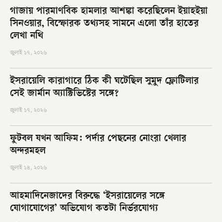
গাজায় পারমাণবিক হামলার আশঙ্কা করেছিলেন ইয়াহইয়া
সিনওয়ার, বিস্ফোরক তথ্যসহ সামনে এলো তাঁর হাতের
লেখা নথি
জুলাই ১৭, ২০২৬
ইসরায়েলি কারাগারে ঠিক কী ঘটেছিল সুমুদ ফ্লোটিলার
সেই জার্মান অ্যাক্টিভিস্টের সঙ্গে?
জুলাই ১৭, ২০২৬
ফুটবল যখন আফিম: পর্দার পেছনের নোংরা খেলার
অন্দরমহল
জুলাই ১৪, ২০২৬
আহমাদিনেজাদের বিরুদ্ধে ‘ইসরায়েলের সঙ্গে
যোগাযোগের’ অভিযোগ কতটা নির্ভরযোগ্য