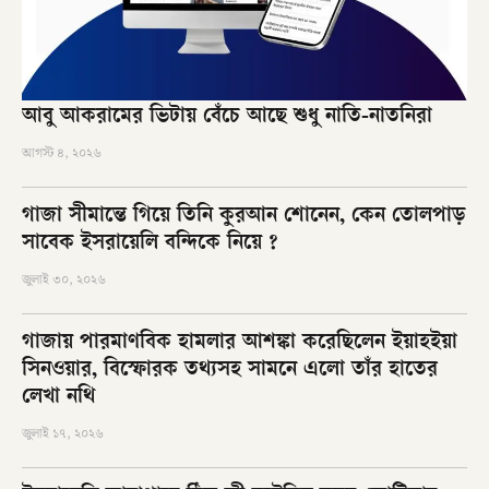
আবু আকরামের ভিটায় বেঁচে আছে শুধু নাতি-নাতনিরা
আগস্ট ৪, ২০২৬
গাজা সীমান্তে গিয়ে তিনি কুরআন শোনেন, কেন তোলপাড়
সাবেক ইসরায়েলি বন্দিকে নিয়ে ?
জুলাই ৩০, ২০২৬
গাজায় পারমাণবিক হামলার আশঙ্কা করেছিলেন ইয়াহইয়া
সিনওয়ার, বিস্ফোরক তথ্যসহ সামনে এলো তাঁর হাতের
লেখা নথি
জুলাই ১৭, ২০২৬