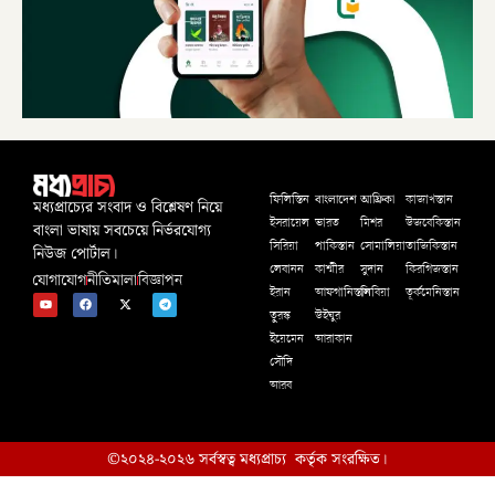
বাংলাদেশ
আফ্রিকা
ফিলিস্তিন
কাজাখস্তান
মধ্যপ্রাচ্যের সংবাদ ও বিশ্লেষণ নিয়ে
ইসরায়েল
ভারত
মিশর
উজবেকিস্তান
বাংলা ভাষায় সবচেয়ে নির্ভরযোগ্য
সিরিয়া
পাকিস্তান
সোমালিয়া
তাজিকিস্তান
নিউজ পোর্টাল।
লেবানন
কাশ্মীর
সুদান
কিরগিজস্তান
যোগাযোগ
নীতিমালা
বিজ্ঞাপন
ইরান
আফগানিস্তান
লিবিয়া
তূর্কমেনিস্তান
তুরস্ক
উইঘুর
ইয়েমেন
আরাকান
সৌদি
আরব
©২০২৪-২০২৬ সর্বস্বত্ব মধ্যপ্রাচ্য কর্তৃক সংরক্ষিত।