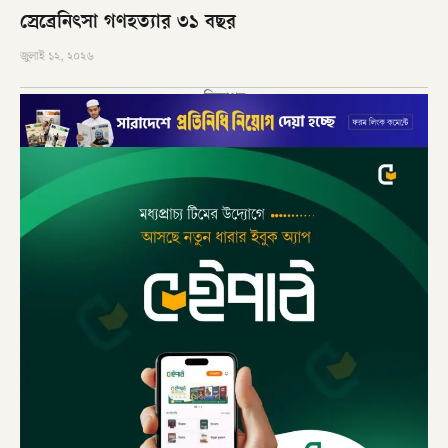
স্রেব্রেনিৎসা গণহত্যার ৩১ বছর
জুলাই ১২, ২০২৬
বিজ্ঞাপন