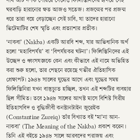
দীর্ঘ আট দশক পেরিয়ে গেলেও ফিলিস্তিনিদের হৃদয়ে সেই
ঘরবাড়ি হারানোর ক্ষত আজও সতেজ। প্রজন্মের পর প্রজন্ম
ধরে তারা বয়ে বেড়াচ্ছেন সেই চাবি, যা তাদের হারানো
ভিটেমাটির শেষ স্মৃতি এবং প্রত্যাশার প্রতীক।
‘নাকবা’ (Nakba) একটি আরবি শব্দ, যার আভিধানিক অর্থ
হলো ‘মহাবিপর্যয়’ বা ‘বিপর্যয়কর ঘটনা’। ফিলিস্তিনিদের এই
উচ্ছেদ ও ধ্বংসযজ্ঞকে কেন এবং কীভাবে এই নামে অভিহিত
করা শুরু হলো, তার পেছনে রয়েছে গভীর ঐতিহাসিক
প্রেক্ষাপট। ১৯৪৮ সালের যুদ্ধের আগে এবং যুদ্ধের সময়
ফিলিস্তিনিরা যখন বাস্তুচ্যুত হচ্ছিল, তখন এই শব্দটির ব্যবহার
ছিল সীমিত। তবে ১৯৪৮ সালের আগস্ট মাসে বিশিষ্ট সিরীয়
ইতিহাসবিদ ও বুদ্ধিজীবী কনস্টানটাইন জুরেইক
(Constantine Zureiq) তাঁর বিখ্যাত বই
‘
মা’না আন-
নাকবা’ (The Meaning of the Nakba) প্রকাশ করেন।
তিনি এই বইতে ১৯৪৮ সালে আরবদের পরাজয় এবং