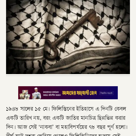
১৯৪৮ সালের ১৫ মে। ফিলিস্তিনের ইতিহাসে এ দিনটি কেবল
একটি তারিখ নয়, বরং একটি জাতির মানচিত্র ছিন্নভিন্ন করার
দিন। আজ সেই ‘নাকবা’ বা মহাবিপর্যয়ের ৭৮ বছর পূর্ণ হলো।