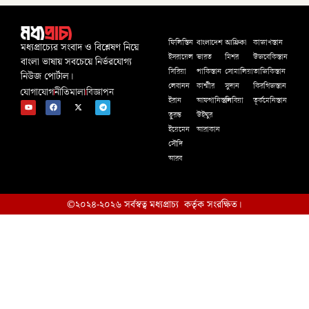
বাংলাদেশ
আফ্রিকা
ফিলিস্তিন
কাজাখস্তান
মধ্যপ্রাচ্যের সংবাদ ও বিশ্লেষণ নিয়ে
ইসরায়েল
ভারত
মিশর
উজবেকিস্তান
বাংলা ভাষায় সবচেয়ে নির্ভরযোগ্য
সিরিয়া
পাকিস্তান
সোমালিয়া
তাজিকিস্তান
নিউজ পোর্টাল।
লেবানন
কাশ্মীর
সুদান
কিরগিজস্তান
যোগাযোগ
নীতিমালা
বিজ্ঞাপন
ইরান
আফগানিস্তান
লিবিয়া
তূর্কমেনিস্তান
তুরস্ক
উইঘুর
ইয়েমেন
আরাকান
সৌদি
আরব
©২০২৪-২০২৬ সর্বস্বত্ব মধ্যপ্রাচ্য কর্তৃক সংরক্ষিত।