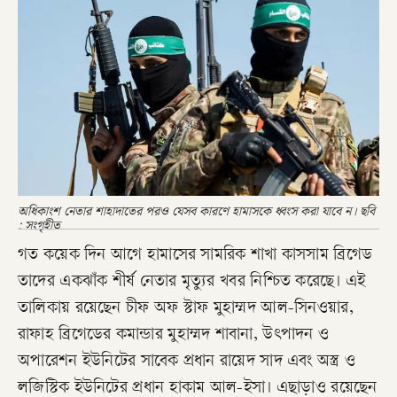
অধিকাংশ নেতার শাহাদাতের পরও যেসব কারণে হামাসকে ধ্বংস করা যাবে ন। ছবি
: সংগৃহীত
গত কয়েক দিন আগে হামাসের সামরিক শাখা কাসসাম ব্রিগেড
তাদের একঝাঁক শীর্ষ নেতার মৃত্যুর খবর নিশ্চিত করেছে। এই
তালিকায় রয়েছেন চীফ অফ স্টাফ মুহাম্মদ আল-সিনওয়ার,
রাফাহ ব্রিগেডের কমান্ডার মুহাম্মদ শাবানা, উৎপাদন ও
অপারেশন ইউনিটের সাবেক প্রধান রায়েদ সাদ এবং অস্ত্র ও
লজিস্টিক ইউনিটের প্রধান হাকাম আল-ইসা। এছাড়াও রয়েছেন