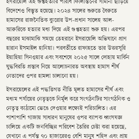
​ইসরায়েলি এই গুপ্তহত্যার পরিধি ফিলিস্তিনের সীমানা ছাড়িয়ে
বিদেশেও বিস্তৃত হয়েছে। ২০২৪ সালের শুরুতে বৈরুতে
হামাসের রাজনৈতিক ব্যুরোর উপ-প্রধান সালেহ আল-
আরুরিকে হত্যার মধ্য দিয়ে এই গুপ্তহত্যা শুরু হয়। এরপর
বছরের মাঝামাঝি সময়ে তেহরানে ইসরায়েলি অভিযানে প্রাণ
হারান ইসমাইল হানিয়া। পরবর্তীতে রাফাহতে তার উত্তরসূরি
ইয়াহিয়া সিনওয়ার এবং সবশেষে ২০২৫ সালে দোহায় মার্কিন
যুদ্ধবিরতি প্রস্তাব নিয়ে আলোচনারত অবস্থায় হামাস শীর্ষ
নেতাদের ওপর হামলা চালানো হয়।
​ইসরায়েলের এই পদ্ধতিগত নীতি মূলত হামাসের শীর্ষ এবং
মধ্যম পর্যায়ের নেতৃত্বকে নির্মূল করে সংগঠনটির সাংগঠনিক ও
নেতৃত্ব কাঠামো ভেঙে দেওয়ার লক্ষ্যেই পরিচালিত। এর
পাশাপাশি গাজায় সাধারণ মানুষের ওপর ব্যাপক ধ্বংসযজ্ঞ
চালিয়ে একটি জনবিচ্ছিন্ন পরিবেশ তৈরির চেষ্টা করা হয়েছে,
যেখানে এ পর্যন্ত ৭০ হাজারেরও বেশি মানুষ শহিদ এবং প্রায়