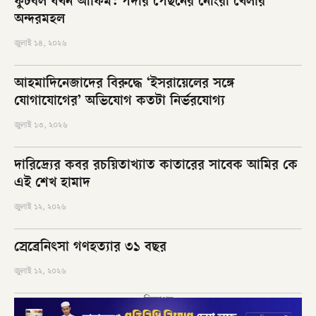
ফুটবল যখন আফিম: পর্দার পেছনের নোংরা খেলার
অন্দরমহল
জুলাই ১৪, ২০২৬
আহমাদিনেজাদের বিরুদ্ধে ‘ইসরায়েলের সঙ্গে
যোগাযোগের’ অভিযোগ কতটা নির্ভরযোগ্য
জুলাই ১৩, ২০২৬
দারিদ্র্যের কবর রচয়িতাখ্যাত কাতারের সাবেক আমির কে
এই শেখ হামাদ
জুলাই ১২, ২০২৬
স্রেব্রেনিৎসা গণহত্যার ৩১ বছর
জুলাই ১২, ২০২৬
বিজ্ঞাপন