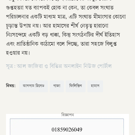
গুপ্তহত্যা যত ব্যাপকই হোক না কেন, তা কেবল সংঘাত
পরিচালনার একটি মাধ্যম মাত্র, এটি সংঘাত মীমাংসার কোনো
চূড়ান্ত উপায় নয়। আর হামাসের শীর্ষ নেতৃত্ব হারানো
নিঃসন্দেহে একটি বড় ধাক্কা, কিন্তু সংগঠনটির দীর্ঘ ইতিহাস
এবং প্রাতিষ্ঠানিক কাঠামো বলে দিচ্ছে, তারা সহজে বিলুপ্ত
হওয়ার নয়।
সূত্র: আল জাজিরা ও বিভিন্ন অনলাইন নিউজ পোর্টাল
বিষয়:
কাসসাম ব্রিগেড
গাজা
ফিলিস্তিন
হামাস
বিজ্ঞাপন