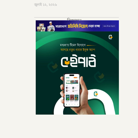
জুলাই ১২, ২০২৬
বিজ্ঞাপন