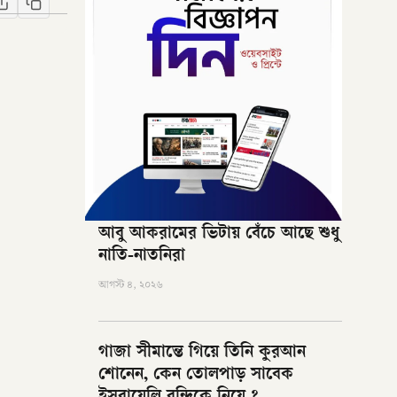
আবু আকরামের ভিটায় বেঁচে আছে শুধু
নাতি-নাতনিরা
আগস্ট ৪, ২০২৬
গাজা সীমান্তে গিয়ে তিনি কুরআন
শোনেন, কেন তোলপাড় সাবেক