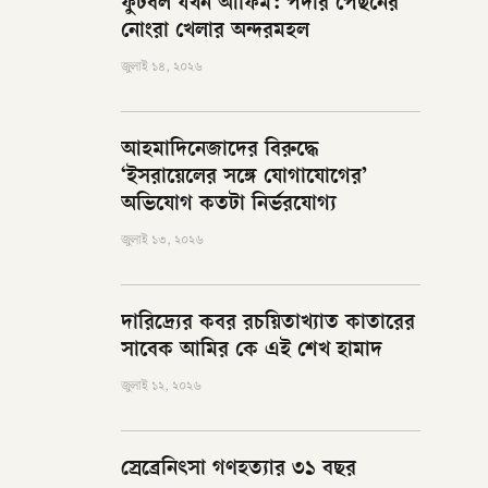
ফুটবল যখন আফিম: পর্দার পেছনের
নোংরা খেলার অন্দরমহল
জুলাই ১৪, ২০২৬
আহমাদিনেজাদের বিরুদ্ধে
‘ইসরায়েলের সঙ্গে যোগাযোগের’
অভিযোগ কতটা নির্ভরযোগ্য
জুলাই ১৩, ২০২৬
দারিদ্র্যের কবর রচয়িতাখ্যাত কাতারের
সাবেক আমির কে এই শেখ হামাদ
জুলাই ১২, ২০২৬
স্রেব্রেনিৎসা গণহত্যার ৩১ বছর