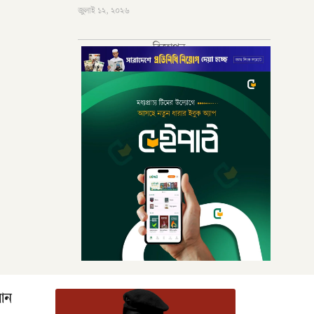
জুলাই ১২, ২০২৬
বিজ্ঞাপন
রআন