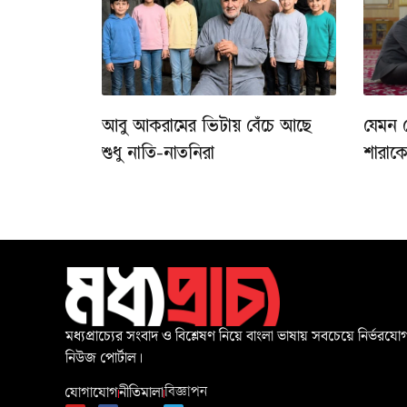
আবু আকরামের ভিটায় বেঁচে আছে
যেমন 
শুধু নাতি-নাতনিরা
শারাক
মধ্যপ্রাচ্যের সংবাদ ও বিশ্লেষণ নিয়ে বাংলা ভাষায় সবচেয়ে নির্ভরযোগ
নিউজ পোর্টাল।
যোগাযোগ
নীতিমালা
বিজ্ঞাপন