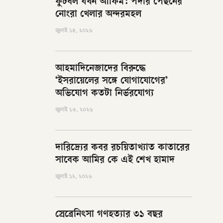
ফুটবল যখন আফিম: পর্দার পেছনের
নোংরা খেলার অন্দরমহল
জুলাই ১৪, ২০২৬
আহমাদিনেজাদের বিরুদ্ধে
‘ইসরায়েলের সঙ্গে যোগাযোগের’
অভিযোগ কতটা নির্ভরযোগ্য
জুলাই ১৩, ২০২৬
দারিদ্র্যের কবর রচয়িতাখ্যাত কাতারের
সাবেক আমির কে এই শেখ হামাদ
জুলাই ১২, ২০২৬
স্রেব্রেনিৎসা গণহত্যার ৩১ বছর