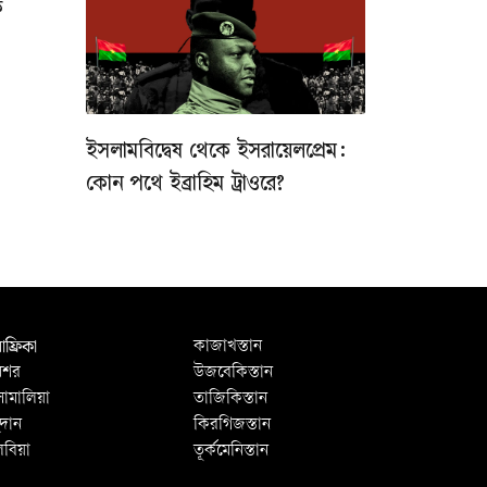
ক
ইসলামবিদ্বেষ থেকে ইসরায়েলপ্রেম:
কোন পথে ইব্রাহিম ট্রাওরে?
ফ্রিকা
কাজাখস্তান
িশর
উজবেকিস্তান
োমালিয়া
তাজিকিস্তান
ুদান
কিরগিজস্তান
িবিয়া
তূর্কমেনিস্তান