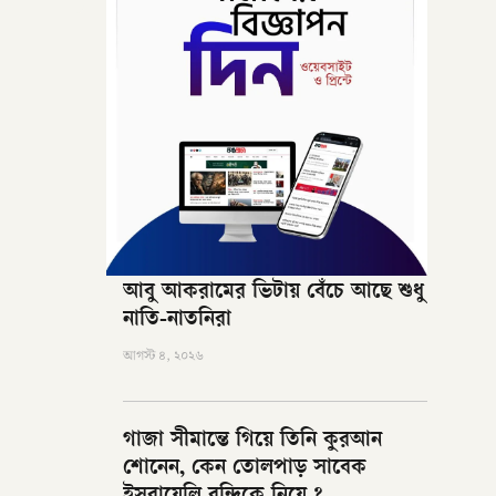
আবু আকরামের ভিটায় বেঁচে আছে শুধু
নাতি-নাতনিরা
আগস্ট ৪, ২০২৬
গাজা সীমান্তে গিয়ে তিনি কুরআন
শোনেন, কেন তোলপাড় সাবেক