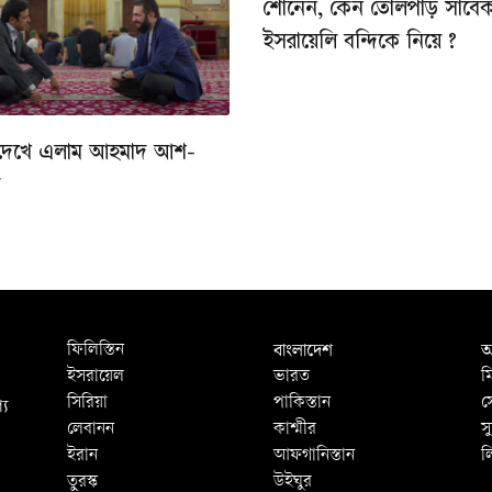
শোনেন, কেন তোলপাড় সাবে
ইসরায়েলি বন্দিকে নিয়ে ?
দেখে এলাম আহমাদ আশ-
ে
বাংলাদেশ
আ
ফিলিস্তিন
ইসরায়েল
ভারত
ম
্য
সিরিয়া
পাকিস্তান
স
লেবানন
কাশ্মীর
স
ইরান
আফগানিস্তান
ল
তুরস্ক
উইঘুর