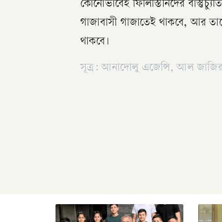
কোনোভাবেই ফিলিস্তিনিদের বাস্তুচ্যুত
গাজাবাসী গাজাতেই থাকবে, আর তাদ
থাকবে।
সূত্র: আনাদোলু এজেন্সি, আল জাজির