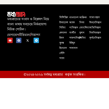
বাংলাদেশ
আফ্রিকা
ফিলিস্তিন
কাজাখস্তান
মধ্যপ্রাচ্যের সংবাদ ও বিশ্লেষণ নিয়ে
ইসরায়েল
ভারত
মিশর
উজবেকিস্তান
বাংলা ভাষায় সবচেয়ে নির্ভরযোগ্য
সিরিয়া
পাকিস্তান
সোমালিয়া
তাজিকিস্তান
নিউজ পোর্টাল।
লেবানন
কাশ্মীর
সুদান
কিরগিজস্তান
যোগাযোগ
নীতিমালা
বিজ্ঞাপন
ইরান
আফগানিস্তান
লিবিয়া
তূর্কমেনিস্তান
তুরস্ক
উইঘুর
ইয়েমেন
আরাকান
সৌদি
আরব
©২০২৪-২০২৬ সর্বস্বত্ব মধ্যপ্রাচ্য কর্তৃক সংরক্ষিত।