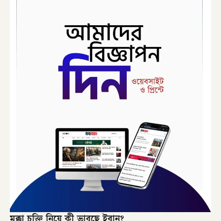
মক্কা চুক্তি নিয়ে কী ভাবছে ইরান?