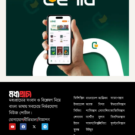
বাংলাদেশ
আফ্রিকা
ফিলিস্তিন
কাজাখস্তান
মধ্যপ্রাচ্যের সংবাদ ও বিশ্লেষণ নিয়ে
ইসরায়েল
ভারত
মিশর
উজবেকিস্তান
বাংলা ভাষায় সবচেয়ে নির্ভরযোগ্য
সিরিয়া
পাকিস্তান
সোমালিয়া
তাজিকিস্তান
নিউজ পোর্টাল।
লেবানন
কাশ্মীর
সুদান
কিরগিজস্তান
যোগাযোগ
নীতিমালা
বিজ্ঞাপন
ইরান
আফগানিস্তান
লিবিয়া
তূর্কমেনিস্তান
তুরস্ক
উইঘুর