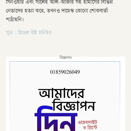
সিনওয়ার এবং সালেহ আল-আরুরি সহ হামাসের বিভিন্ন
নেতাদের হত্যা করে, তখনও দামেস্ক কোনো শোকবার্তা
পাঠায়নি।
সূত্র : মিডল ইস্ট মনিটর
বিজ্ঞাপন