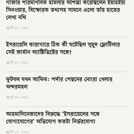
গাজায় পারমাণবিক হামলার আশঙ্কা করেছিলেন ইয়াহইয়া
সিনওয়ার, বিস্ফোরক তথ্যসহ সামনে এলো তাঁর হাতের
লেখা নথি
জুলাই ১৭, ২০২৬
ইসরায়েলি কারাগারে ঠিক কী ঘটেছিল সুমুদ ফ্লোটিলার
সেই জার্মান অ্যাক্টিভিস্টের সঙ্গে?
জুলাই ১৭, ২০২৬
ফুটবল যখন আফিম: পর্দার পেছনের নোংরা খেলার
অন্দরমহল
জুলাই ১৪, ২০২৬
আহমাদিনেজাদের বিরুদ্ধে ‘ইসরায়েলের সঙ্গে
যোগাযোগের’ অভিযোগ কতটা নির্ভরযোগ্য
জুলাই ১৩, ২০২৬